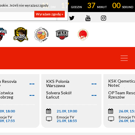
41
17
36
59
ookie. Jeżeli nie wyrażasz zgody
OWROCŁAW
Wyrażam zgodę »
--
--
KSK Qemetic
 Resovia
KKS Polonia
Noteć
w
Warszawa
Inowrocław
--
--
Kotwica
Solvera Sokół
OPTeam Reso
łobrzeg
Łańcut
Rzeszów
09, 18:00
21.09, 19:00
26.09, 15
ocje TV
Emocje TV
Emocje T
09, 17:55
21.09, 18:55
26.09, 14