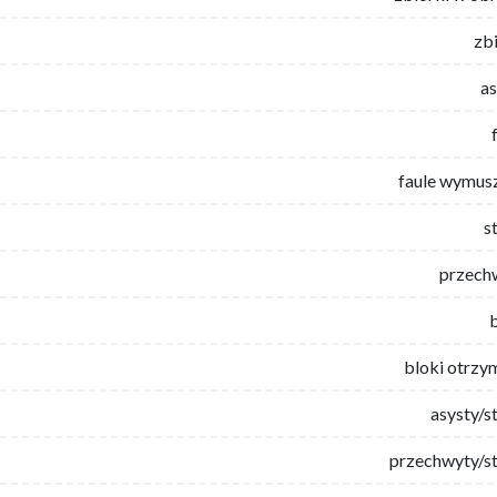
zb
as
faule wymus
s
przech
bloki otrzy
asysty/s
przechwyty/st