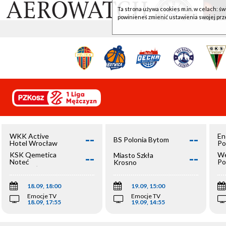
Ta strona używa cookies m.in. w celach: św
powinieneś zmienić ustawienia swojej prz
--
--
WKK Active
En
BS Polonia Bytom
Hotel Wrocław
Po
--
--
KSK Qemetica
We
Miasto Szkła
Noteć
Po
Krosno
Inowrocław
Op
18.09, 18:00
19.09, 15:00
Emocje TV
Emocje TV
18.09, 17:55
19.09, 14:55