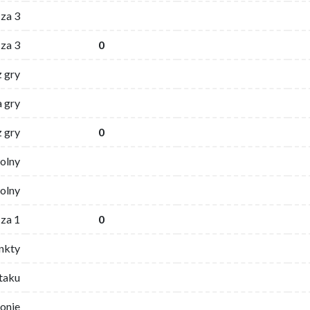
za 3
za 3
0
z gry
 gry
z gry
0
wolny
olny
za 1
0
nkty
ataku
ronie