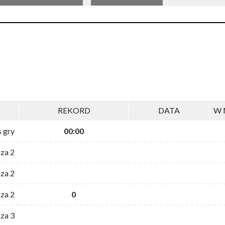
REKORD
DATA
W 
s gry
00:00
 za 2
za 2
za 2
0
 za 3