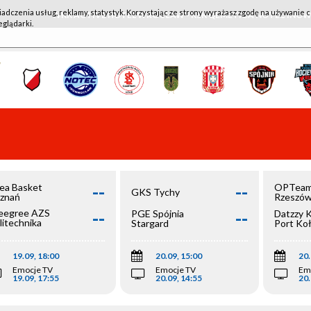
iadczenia usług, reklamy, statystyk. Korzystając ze strony wyrażasz zgodę na używanie c
WKK ACTIVE HOTEL WROCŁAW - KSK QEMETICA NOTEĆ IN
eglądarki.
--
--
ea Basket
OPTeam
GKS Tychy
znań
Rzeszó
--
--
egree AZS
PGE Spójnia
Datzzy 
litechnika
Stargard
Port Ko
olska
19.09, 18:00
20.09, 15:00
20.
Emocje TV
Emocje TV
Em
19.09, 17:55
20.09, 14:55
20.