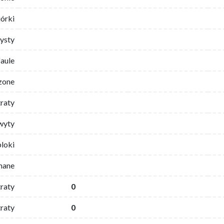
iórki
ysty
faule
zone
traty
wyty
bloki
mane
traty
0
raty
0