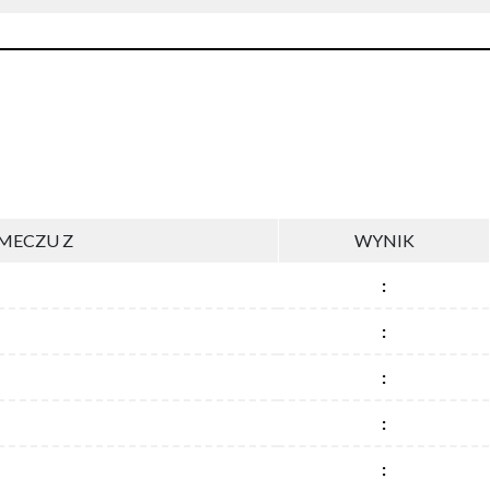
MECZU Z
WYNIK
:
:
:
:
: