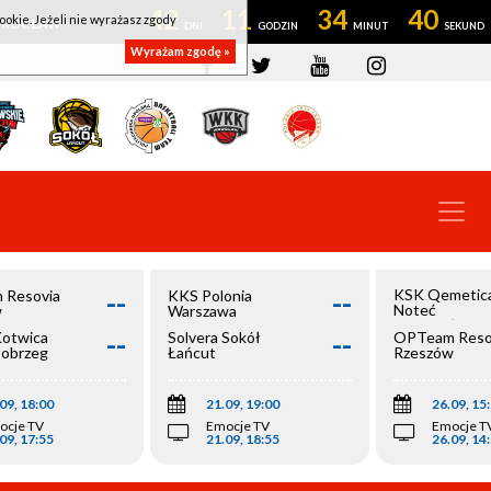
42
11
34
40
ookie. Jeżeli nie wyrażasz zgody
OWROCŁAW
Wyrażam zgodę »
--
--
KSK Qemetic
 Resovia
KKS Polonia
Noteć
w
Warszawa
Inowrocław
--
--
Kotwica
Solvera Sokół
OPTeam Reso
łobrzeg
Łańcut
Rzeszów
09, 18:00
21.09, 19:00
26.09, 15
ocje TV
Emocje TV
Emocje T
09, 17:55
21.09, 18:55
26.09, 14