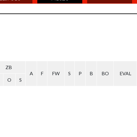
ZB
A
F
FW
S
P
B
BO
EVAL
O
S