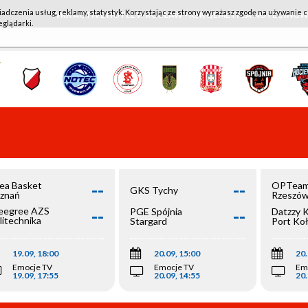
iadczenia usług, reklamy, statystyk. Korzystając ze strony wyrażasz zgodę na używanie c
WKK ACTIVE HOTEL WROCŁAW - KSK QEMETICA NOTEĆ IN
eglądarki.
--
--
ea Basket
OPTeam
GKS Tychy
znań
Rzeszó
--
--
egree AZS
PGE Spójnia
Datzzy 
litechnika
Stargard
Port Ko
olska
19.09, 18:00
20.09, 15:00
20.
Emocje TV
Emocje TV
Em
19.09, 17:55
20.09, 14:55
20.