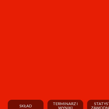
TERMINARZ I
STATYS
SKŁAD
WYNIKI
ZAWODN