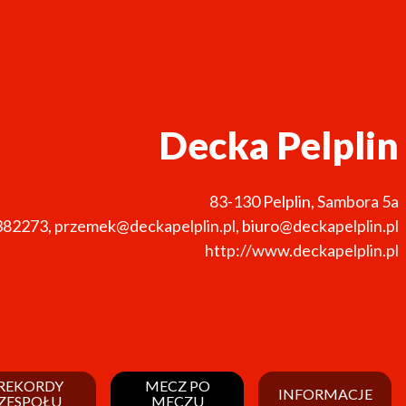
Decka Pelplin
83-130
Pelplin
,
Sambora 5a
382273
,
przemek@deckapelplin.pl, biuro@deckapelplin.pl
http://www.deckapelplin.pl
REKORDY
MECZ PO
INFORMACJE
ZESPOŁU
MECZU