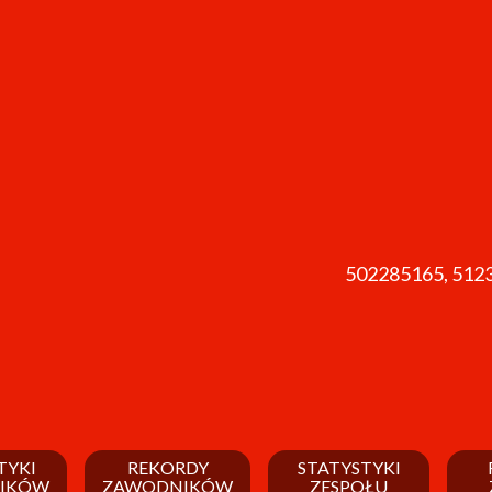
502285165, 512
TYKI
REKORDY
STATYSTYKI
IKÓW
ZAWODNIKÓW
ZESPOŁU