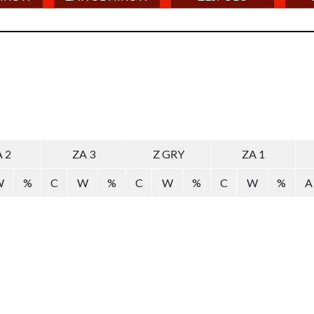
 2
ZA 3
Z GRY
ZA 1
W
%
C
W
%
C
W
%
C
W
%
A