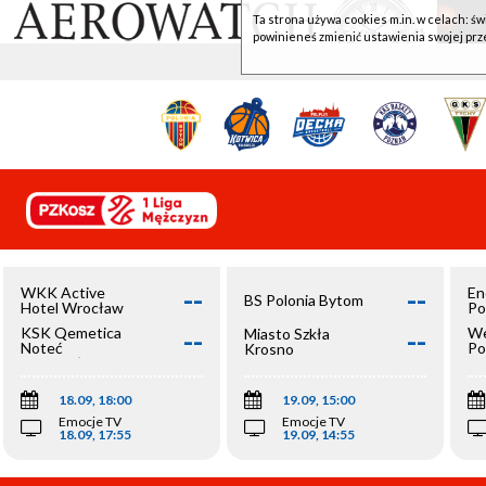
Ta strona używa cookies m.in. w celach: św
powinieneś zmienić ustawienia swojej prz
--
--
WKK Active
En
BS Polonia Bytom
Hotel Wrocław
Po
--
--
KSK Qemetica
We
Miasto Szkła
Noteć
Po
Krosno
Inowrocław
Op
18.09, 18:00
19.09, 15:00
Emocje TV
Emocje TV
18.09, 17:55
19.09, 14:55