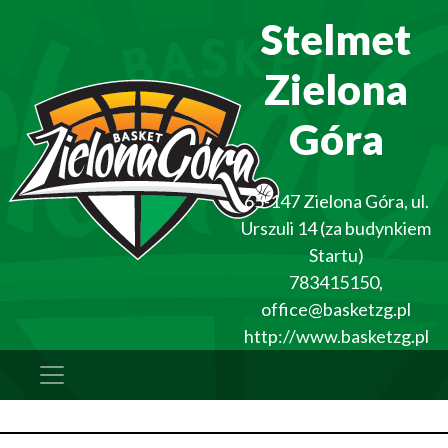
Stelmet
Zielona
Góra
65-147
Zielona Góra
,
ul.
Urszuli 14 (za budynkiem
Startu)
783415150
,
office@basketzg.pl
http://www.basketzg.pl