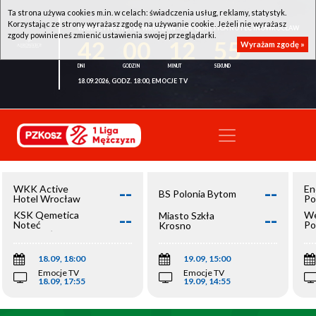
Ta strona używa cookies m.in. w celach: świadczenia usług, reklamy, statystyk.
Korzystając ze strony wyrażasz zgodę na używanie cookie. Jeżeli nie wyrażasz
WKK ACTIVE HOTEL WROCŁAW - KSK QEMETICA NOTEĆ INOWROCŁAW
zgody powinieneś zmienić ustawienia swojej przeglądarki.
42
00
12
55
Wyrażam zgodę »
18.09.2026, GODZ. 18:00, EMOCJE TV
--
--
WKK Active
En
BS Polonia Bytom
Hotel Wrocław
Po
--
--
KSK Qemetica
We
Miasto Szkła
Noteć
Po
Krosno
Inowrocław
Op
18.09, 18:00
19.09, 15:00
Emocje TV
Emocje TV
18.09, 17:55
19.09, 14:55