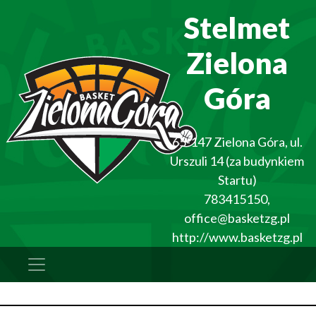
Stelmet
Zielona
Góra
65-147
Zielona Góra
,
ul.
Urszuli 14 (za budynkiem
Startu)
783415150
,
office@basketzg.pl
http://www.basketzg.pl