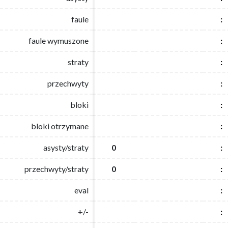
faule
faule
:
:
faule wymuszone
faule wymuszone
:
:
straty
straty
:
:
przechwyty
przechwyty
:
:
bloki
bloki
:
:
bloki otrzymane
bloki otrzymane
:
:
asysty/straty
asysty/straty
0
0
:
:
przechwyty/straty
przechwyty/straty
0
0
:
:
eval
eval
:
:
+/-
+/-
:
: