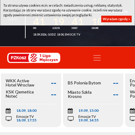
Ta strona używa cookies m.in. w celach: świadczenia usług, reklamy, statystyk.
Korzystając ze strony wyrażasz zgodę na używanie cookie. Jeżeli nie wyrażasz
WKK ACTIVE HOTEL WROCŁAW - KSK QEMETICA NOTEĆ INOWROCŁAW
zgody powinieneś zmienić ustawienia swojej przeglądarki.
41
19
41
10
Wyrażam zgodę »
18.09.2026, GODZ. 18:00, EMOCJE TV
--
--
WKK Active
En
BS Polonia Bytom
Hotel Wrocław
Po
--
--
KSK Qemetica
We
Miasto Szkła
Noteć
Po
Krosno
Inowrocław
Op
18.09, 18:00
19.09, 15:00
Emocje TV
Emocje TV
18.09, 17:55
19.09, 14:55