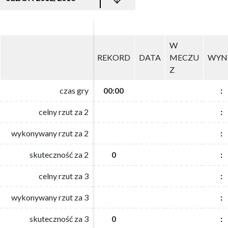
W
W
REKORD
REKORD
DATA
DATA
MECZU
MECZU
WYN
WYN
Z
Z
czas gry
czas gry
00:00
00:00
:
:
celny rzut za 2
celny rzut za 2
:
:
wykonywany rzut za 2
wykonywany rzut za 2
:
:
skuteczność za 2
skuteczność za 2
0
0
:
:
celny rzut za 3
celny rzut za 3
:
:
wykonywany rzut za 3
wykonywany rzut za 3
:
:
skuteczność za 3
skuteczność za 3
0
0
:
: