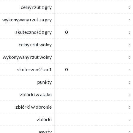
celny rzut z gry
celny rzut z gry
:
:
wykonywany rzut za gry
wykonywany rzut za gry
:
:
skuteczność z gry
skuteczność z gry
0
0
:
:
celny rzut wolny
celny rzut wolny
:
:
wykonywany rzut wolny
wykonywany rzut wolny
:
:
skuteczność za 1
skuteczność za 1
0
0
:
:
punkty
punkty
:
:
zbiórki w ataku
zbiórki w ataku
:
:
zbiórki w obronie
zbiórki w obronie
:
:
zbiórki
zbiórki
:
:
asysty
asysty
:
: