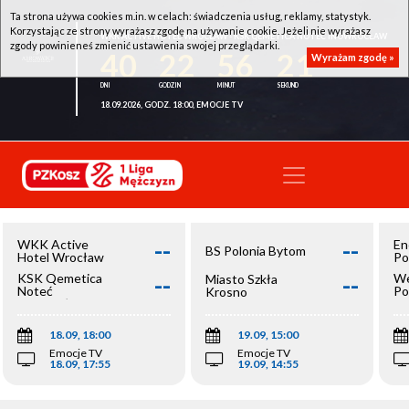
Ta strona używa cookies m.in. w celach: świadczenia usług, reklamy, statystyk.
Korzystając ze strony wyrażasz zgodę na używanie cookie. Jeżeli nie wyrażasz
WKK ACTIVE HOTEL WROCŁAW - KSK QEMETICA NOTEĆ INOWROCŁAW
zgody powinieneś zmienić ustawienia swojej przeglądarki.
40
22
56
21
Wyrażam zgodę »
18.09.2026, GODZ. 18:00, EMOCJE TV
--
--
WKK Active
En
BS Polonia Bytom
Hotel Wrocław
Po
--
--
KSK Qemetica
We
Miasto Szkła
Noteć
Po
Krosno
Inowrocław
Op
18.09, 18:00
19.09, 15:00
Emocje TV
Emocje TV
18.09, 17:55
19.09, 14:55