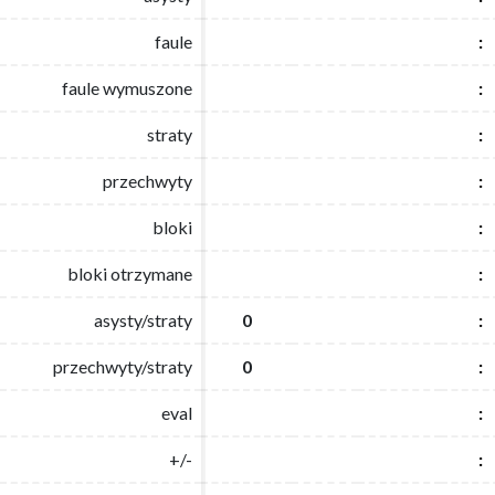
faule
faule
:
:
faule wymuszone
faule wymuszone
:
:
straty
straty
:
:
przechwyty
przechwyty
:
:
bloki
bloki
:
:
bloki otrzymane
bloki otrzymane
:
:
asysty/straty
asysty/straty
0
0
:
:
przechwyty/straty
przechwyty/straty
0
0
:
:
eval
eval
:
:
+/-
+/-
:
: