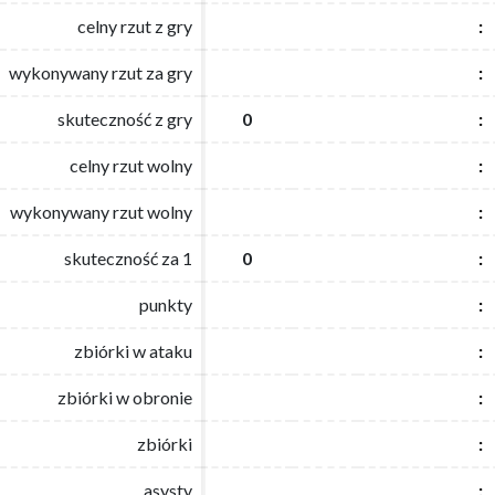
celny rzut z gry
celny rzut z gry
:
:
wykonywany rzut za gry
wykonywany rzut za gry
:
:
skuteczność z gry
skuteczność z gry
0
0
:
:
celny rzut wolny
celny rzut wolny
:
:
wykonywany rzut wolny
wykonywany rzut wolny
:
:
skuteczność za 1
skuteczność za 1
0
0
:
:
punkty
punkty
:
:
zbiórki w ataku
zbiórki w ataku
:
:
zbiórki w obronie
zbiórki w obronie
:
:
zbiórki
zbiórki
:
:
asysty
asysty
:
: