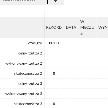
W
W
REKORD
REKORD
DATA
DATA
MECZU
MECZU
WYN
WYN
Z
Z
czas gry
czas gry
00:00
00:00
:
:
celny rzut za 2
celny rzut za 2
:
:
wykonywany rzut za 2
wykonywany rzut za 2
:
:
skuteczność za 2
skuteczność za 2
0
0
:
:
celny rzut za 3
celny rzut za 3
:
:
wykonywany rzut za 3
wykonywany rzut za 3
:
:
skuteczność za 3
skuteczność za 3
0
0
:
: