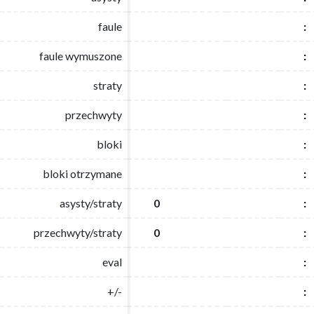
faule
faule
:
:
faule wymuszone
faule wymuszone
:
:
straty
straty
:
:
przechwyty
przechwyty
:
:
bloki
bloki
:
:
bloki otrzymane
bloki otrzymane
:
:
asysty/straty
asysty/straty
0
0
:
:
przechwyty/straty
przechwyty/straty
0
0
:
:
eval
eval
:
:
+/-
+/-
:
: