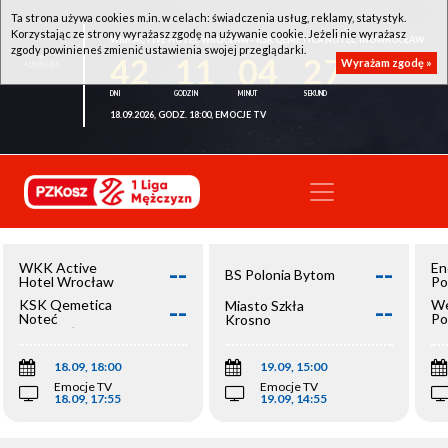
Ta strona używa cookies m.in. w celach: świadczenia usług, reklamy, statystyk.
Korzystając ze strony wyrażasz zgodę na używanie cookie. Jeżeli nie wyrażasz
WKK ACTIVE HOTEL WROCŁAW - KSK QEMETICA NOTEĆ INOWROCŁAW
zgody powinieneś zmienić ustawienia swojej przeglądarki.
42
11
04
27
Wyrażam zgodę »
18.09.2026, GODZ. 18:00, EMOCJE TV
--
--
WKK Active
En
BS Polonia Bytom
Hotel Wrocław
Po
--
--
KSK Qemetica
We
Miasto Szkła
Noteć
Po
Krosno
Inowrocław
Op
18.09, 18:00
19.09, 15:00
Emocje TV
Emocje TV
18.09, 17:55
19.09, 14:55