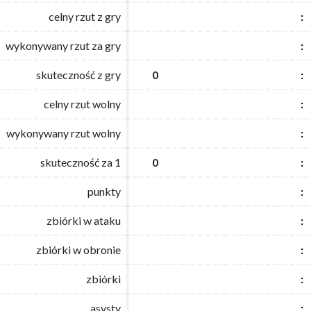
celny rzut z gry
celny rzut z gry
:
:
wykonywany rzut za gry
wykonywany rzut za gry
:
:
skuteczność z gry
skuteczność z gry
0
0
:
:
celny rzut wolny
celny rzut wolny
:
:
wykonywany rzut wolny
wykonywany rzut wolny
:
:
skuteczność za 1
skuteczność za 1
0
0
:
:
punkty
punkty
:
:
zbiórki w ataku
zbiórki w ataku
:
:
zbiórki w obronie
zbiórki w obronie
:
:
zbiórki
zbiórki
:
:
asysty
asysty
:
: