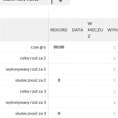
W
W
REKORD
REKORD
DATA
DATA
MECZU
MECZU
WYN
WYN
Z
Z
czas gry
czas gry
00:00
00:00
:
:
celny rzut za 2
celny rzut za 2
:
:
wykonywany rzut za 2
wykonywany rzut za 2
:
:
skuteczność za 2
skuteczność za 2
0
0
:
:
celny rzut za 3
celny rzut za 3
:
:
wykonywany rzut za 3
wykonywany rzut za 3
:
:
skuteczność za 3
skuteczność za 3
0
0
:
: