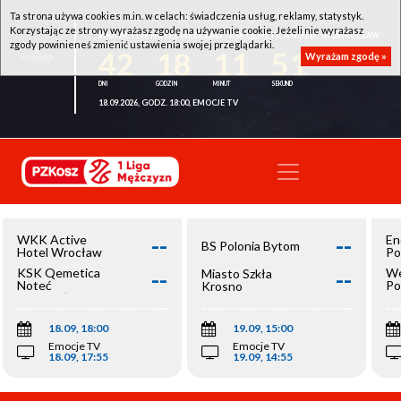
Ta strona używa cookies m.in. w celach: świadczenia usług, reklamy, statystyk.
Korzystając ze strony wyrażasz zgodę na używanie cookie. Jeżeli nie wyrażasz
WKK ACTIVE HOTEL WROCŁAW - KSK QEMETICA NOTEĆ INOWROCŁAW
zgody powinieneś zmienić ustawienia swojej przeglądarki.
42
18
11
51
Wyrażam zgodę »
18.09.2026, GODZ. 18:00, EMOCJE TV
--
--
WKK Active
En
BS Polonia Bytom
Hotel Wrocław
Po
--
--
KSK Qemetica
We
Miasto Szkła
Noteć
Po
Krosno
Inowrocław
Op
18.09, 18:00
19.09, 15:00
Emocje TV
Emocje TV
18.09, 17:55
19.09, 14:55