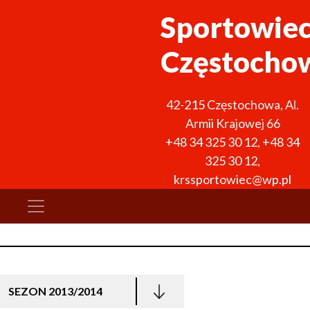
Sportowie
Częstocho
42-215
Częstochowa
,
Al.
Armii Krajowej 66
+48 34 325 30 12
,
+48 34
325 30 12
,
krssportowiec@wp.pl
SEZON 2013/2014