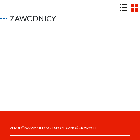
ZAWODNICY
ZNAJDŹ NAS W MEDIACH SPOŁECZNOŚCIOWYCH