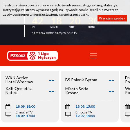
Ta strona używa cookies m.in. w celach: świadczenia usług, reklamy, statystyk.
Korzystając ze strony wyrażasz zgodę na używanie cookie. Jeżeli nie wyrażasz
WKK ACTIVE HOTEL WROCŁAW - KSK QEMETICA NOTEĆ INOWROCŁAW
zgody powinieneś zmienić ustawienia swojej przeglądarki.
42
18
20
30
Wyrażam zgodę »
18.09.2026, GODZ. 18:00, EMOCJE TV
--
--
WKK Active
En
BS Polonia Bytom
Hotel Wrocław
Po
--
--
KSK Qemetica
We
Miasto Szkła
Noteć
Po
Krosno
Inowrocław
Op
18.09, 18:00
19.09, 15:00
Emocje TV
Emocje TV
18.09, 17:55
19.09, 14:55