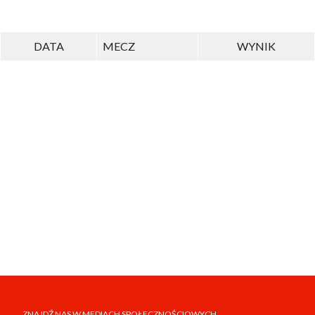
DATA
MECZ
WYNIK
ZNAJDŹ NAS W MEDIACH SPOŁECZNOŚCIOWYCH