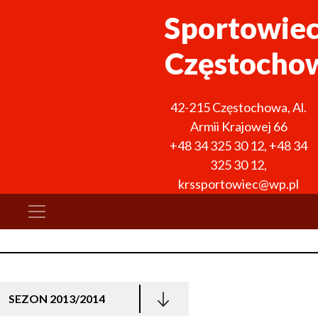
Sportowie
Częstocho
42-215
Częstochowa
,
Al.
Armii Krajowej 66
+48 34 325 30 12
,
+48 34
325 30 12
,
krssportowiec@wp.pl
SEZON 2013/2014