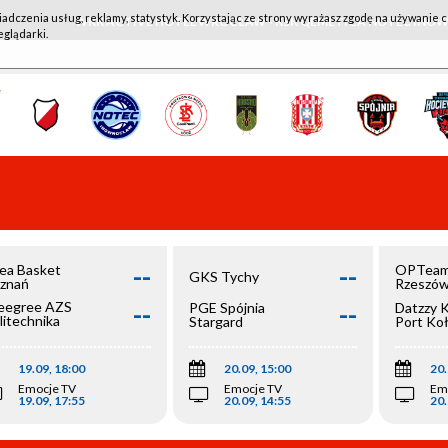
iadczenia usług, reklamy, statystyk. Korzystając ze strony wyrażasz zgodę na używanie c
WKK ACTIVE HOTEL WROCŁAW - KSK QEMETICA NOTEĆ IN
eglądarki.
--
--
ea Basket
OPTeam
GKS Tychy
znań
Rzeszó
--
--
egree AZS
PGE Spójnia
Datzzy 
litechnika
Stargard
Port Ko
olska
19.09, 18:00
20.09, 15:00
20.
Emocje TV
Emocje TV
Em
19.09, 17:55
20.09, 14:55
20.