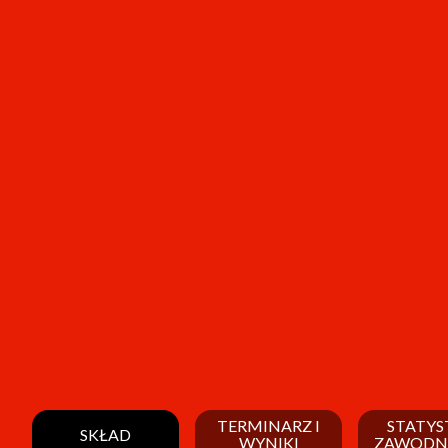
TERMINARZ I
STATYS
SKŁAD
WYNIKI
ZAWODN