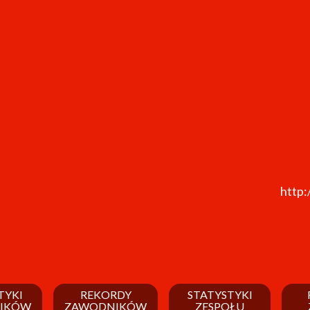
http:
TYKI
REKORDY
STATYSTYKI
IKÓW
ZAWODNIKÓW
ZESPOŁU