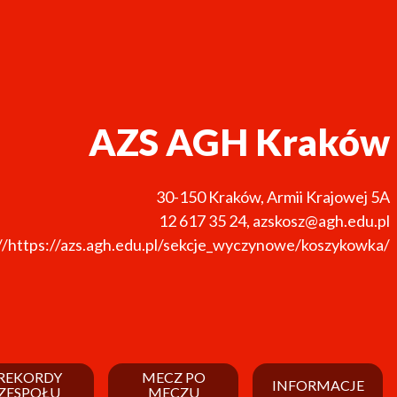
AZS AGH Kraków
30-150
Kraków
,
Armii Krajowej 5A
12 617 35 24
,
azskosz@agh.edu.pl
//https://azs.agh.edu.pl/sekcje_wyczynowe/koszykowka/
REKORDY
MECZ PO
INFORMACJE
ZESPOŁU
MECZU