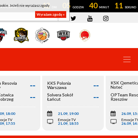
42
05
40
11
ookie. Jeżeli nie wyrażasz zgody
OWROCŁAW
Wyrażam zgodę »
--
--
KSK Qemetic
 Resovia
KKS Polonia
Noteć
w
Warszawa
Inowrocław
--
--
Kotwica
Solvera Sokół
OPTeam Reso
łobrzeg
Łańcut
Rzeszów
09, 18:00
21.09, 19:00
26.09, 15
ocje TV
Emocje TV
Emocje T
09, 17:55
21.09, 18:55
26.09, 14