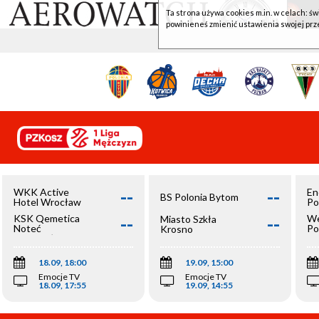
Ta strona używa cookies m.in. w celach: św
powinieneś zmienić ustawienia swojej prz
--
--
WKK Active
En
BS Polonia Bytom
Hotel Wrocław
Po
--
--
KSK Qemetica
We
Miasto Szkła
Noteć
Po
Krosno
Inowrocław
Op
18.09, 18:00
19.09, 15:00
Emocje TV
Emocje TV
18.09, 17:55
19.09, 14:55