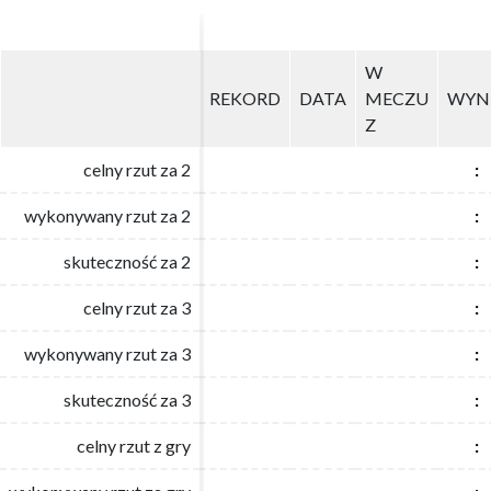
W
W
REKORD
REKORD
DATA
DATA
MECZU
MECZU
WYN
WYN
Z
Z
celny rzut za 2
celny rzut za 2
:
:
wykonywany rzut za 2
wykonywany rzut za 2
:
:
skuteczność za 2
skuteczność za 2
:
:
celny rzut za 3
celny rzut za 3
:
:
wykonywany rzut za 3
wykonywany rzut za 3
:
:
skuteczność za 3
skuteczność za 3
:
:
celny rzut z gry
celny rzut z gry
:
: