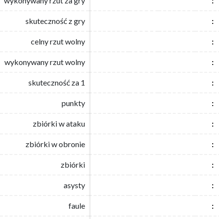
wykonywany rzut za gry
wykonywany rzut za gry
:
:
skuteczność z gry
skuteczność z gry
:
:
celny rzut wolny
celny rzut wolny
:
:
wykonywany rzut wolny
wykonywany rzut wolny
:
:
skuteczność za 1
skuteczność za 1
:
:
punkty
punkty
:
:
zbiórki w ataku
zbiórki w ataku
:
:
zbiórki w obronie
zbiórki w obronie
:
:
zbiórki
zbiórki
:
:
asysty
asysty
:
:
faule
faule
:
: