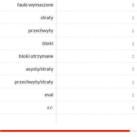
faule wymuszone
faule wymuszone
:
:
straty
straty
:
:
przechwyty
przechwyty
:
:
bloki
bloki
:
:
bloki otrzymane
bloki otrzymane
:
:
asysty/straty
asysty/straty
:
:
przechwyty/straty
przechwyty/straty
:
:
eval
eval
:
:
+/-
+/-
:
: