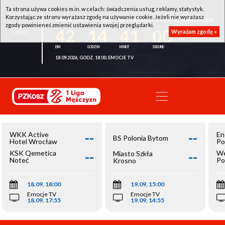
Ta strona używa cookies m.in. w celach: świadczenia usług, reklamy, statystyk.
Korzystając ze strony wyrażasz zgodę na używanie cookie. Jeżeli nie wyrażasz
WKK ACTIVE HOTEL WROCŁAW - KSK QEMETICA NOTEĆ INOWROCŁAW
zgody powinieneś zmienić ustawienia swojej przeglądarki.
42
14
41
00
Wyrażam zgodę »
18.09.2026, GODZ. 18:00, EMOCJE TV
--
--
WKK Active
En
BS Polonia Bytom
Hotel Wrocław
Po
--
--
KSK Qemetica
We
Miasto Szkła
Noteć
Po
Krosno
Inowrocław
Op
18.09, 18:00
19.09, 15:00
Emocje TV
Emocje TV
18.09, 17:55
19.09, 14:55