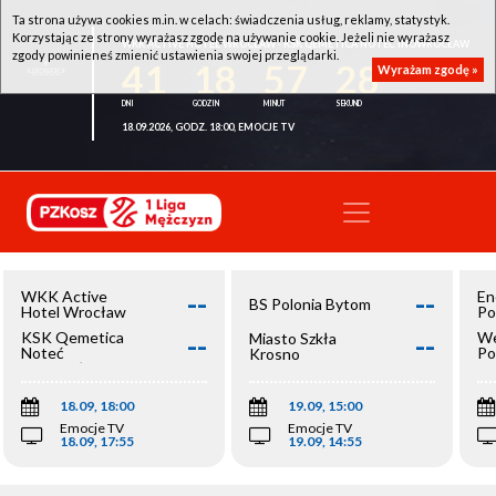
Ta strona używa cookies m.in. w celach: świadczenia usług, reklamy, statystyk.
Korzystając ze strony wyrażasz zgodę na używanie cookie. Jeżeli nie wyrażasz
WKK ACTIVE HOTEL WROCŁAW - KSK QEMETICA NOTEĆ INOWROCŁAW
zgody powinieneś zmienić ustawienia swojej przeglądarki.
41
18
57
28
Wyrażam zgodę »
18.09.2026, GODZ. 18:00, EMOCJE TV
--
--
WKK Active
En
BS Polonia Bytom
Hotel Wrocław
Po
--
--
KSK Qemetica
We
Miasto Szkła
Noteć
Po
Krosno
Inowrocław
Op
18.09, 18:00
19.09, 15:00
Emocje TV
Emocje TV
18.09, 17:55
19.09, 14:55