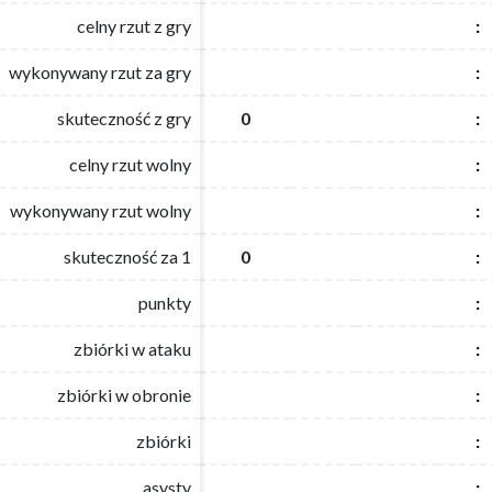
celny rzut z gry
celny rzut z gry
:
:
wykonywany rzut za gry
wykonywany rzut za gry
:
:
skuteczność z gry
skuteczność z gry
0
0
:
:
celny rzut wolny
celny rzut wolny
:
:
wykonywany rzut wolny
wykonywany rzut wolny
:
:
skuteczność za 1
skuteczność za 1
0
0
:
:
punkty
punkty
:
:
zbiórki w ataku
zbiórki w ataku
:
:
zbiórki w obronie
zbiórki w obronie
:
:
zbiórki
zbiórki
:
:
asysty
asysty
:
: