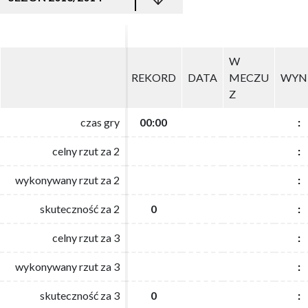
W
W
REKORD
REKORD
DATA
DATA
MECZU
MECZU
WYN
WYN
Z
Z
czas gry
czas gry
00:00
00:00
:
:
celny rzut za 2
celny rzut za 2
:
:
wykonywany rzut za 2
wykonywany rzut za 2
:
:
skuteczność za 2
skuteczność za 2
0
0
:
:
celny rzut za 3
celny rzut za 3
:
:
wykonywany rzut za 3
wykonywany rzut za 3
:
:
skuteczność za 3
skuteczność za 3
0
0
:
: