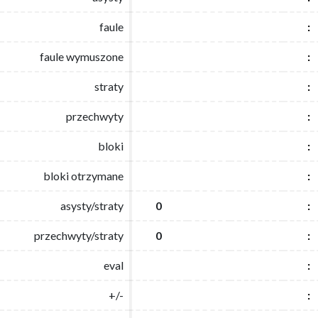
faule
faule
:
:
faule wymuszone
faule wymuszone
:
:
straty
straty
:
:
przechwyty
przechwyty
:
:
bloki
bloki
:
:
bloki otrzymane
bloki otrzymane
:
:
asysty/straty
asysty/straty
0
0
:
:
przechwyty/straty
przechwyty/straty
0
0
:
:
eval
eval
:
:
+/-
+/-
:
: