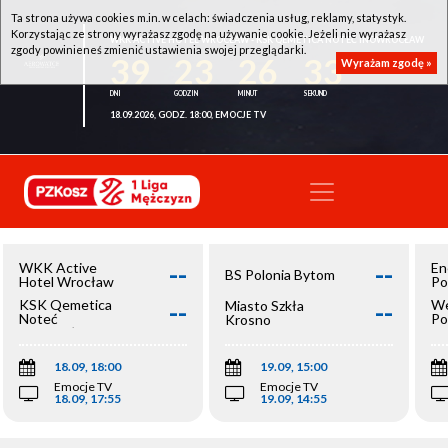
Ta strona używa cookies m.in. w celach: świadczenia usług, reklamy, statystyk.
Korzystając ze strony wyrażasz zgodę na używanie cookie. Jeżeli nie wyrażasz
WKK ACTIVE HOTEL WROCŁAW - KSK QEMETICA NOTEĆ INOWROCŁAW
zgody powinieneś zmienić ustawienia swojej przeglądarki.
39
23
26
33
Wyrażam zgodę »
18.09.2026, GODZ. 18:00, EMOCJE TV
--
--
WKK Active
En
BS Polonia Bytom
Hotel Wrocław
Po
--
--
KSK Qemetica
We
Miasto Szkła
Noteć
Po
Krosno
Inowrocław
Op
18.09, 18:00
19.09, 15:00
Emocje TV
Emocje TV
18.09, 17:55
19.09, 14:55