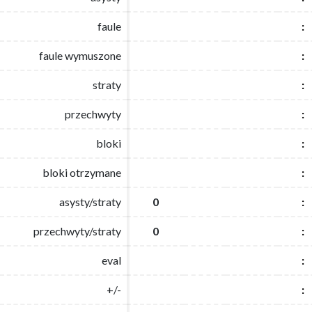
faule
faule
:
:
faule wymuszone
faule wymuszone
:
:
straty
straty
:
:
przechwyty
przechwyty
:
:
bloki
bloki
:
:
bloki otrzymane
bloki otrzymane
:
:
asysty/straty
asysty/straty
0
0
:
:
przechwyty/straty
przechwyty/straty
0
0
:
:
eval
eval
:
:
+/-
+/-
:
: