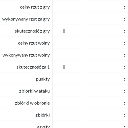
celny rzut z gry
celny rzut z gry
:
:
wykonywany rzut za gry
wykonywany rzut za gry
:
:
skuteczność z gry
skuteczność z gry
0
0
:
:
celny rzut wolny
celny rzut wolny
:
:
wykonywany rzut wolny
wykonywany rzut wolny
:
:
skuteczność za 1
skuteczność za 1
0
0
:
:
punkty
punkty
:
:
zbiórki w ataku
zbiórki w ataku
:
:
zbiórki w obronie
zbiórki w obronie
:
:
zbiórki
zbiórki
:
:
asysty
asysty
:
: