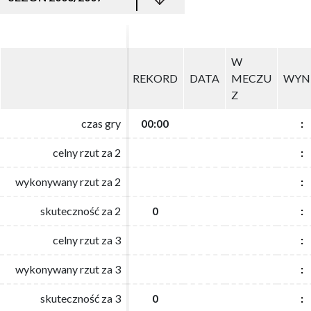
W
W
REKORD
REKORD
DATA
DATA
MECZU
MECZU
WYN
WYN
Z
Z
czas gry
czas gry
00:00
00:00
:
:
celny rzut za 2
celny rzut za 2
:
:
wykonywany rzut za 2
wykonywany rzut za 2
:
:
skuteczność za 2
skuteczność za 2
0
0
:
:
celny rzut za 3
celny rzut za 3
:
:
wykonywany rzut za 3
wykonywany rzut za 3
:
:
skuteczność za 3
skuteczność za 3
0
0
:
: