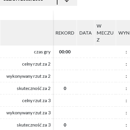
W
W
REKORD
REKORD
DATA
DATA
MECZU
MECZU
WYN
WYN
Z
Z
czas gry
czas gry
00:00
00:00
:
:
celny rzut za 2
celny rzut za 2
:
:
wykonywany rzut za 2
wykonywany rzut za 2
:
:
skuteczność za 2
skuteczność za 2
0
0
:
:
celny rzut za 3
celny rzut za 3
:
:
wykonywany rzut za 3
wykonywany rzut za 3
:
:
skuteczność za 3
skuteczność za 3
0
0
:
: