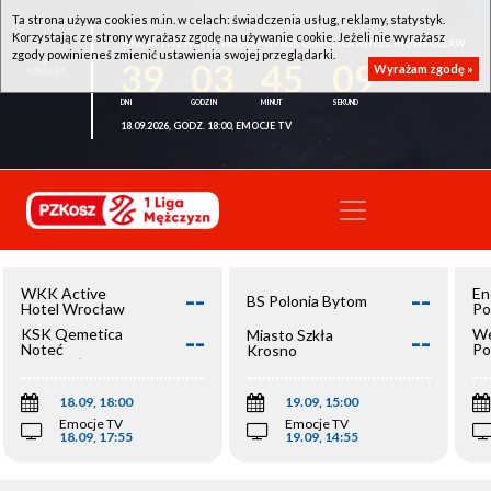
Ta strona używa cookies m.in. w celach: świadczenia usług, reklamy, statystyk.
Korzystając ze strony wyrażasz zgodę na używanie cookie. Jeżeli nie wyrażasz
WKK ACTIVE HOTEL WROCŁAW - KSK QEMETICA NOTEĆ INOWROCŁAW
zgody powinieneś zmienić ustawienia swojej przeglądarki.
39
03
45
09
Wyrażam zgodę »
18.09.2026, GODZ. 18:00, EMOCJE TV
--
--
WKK Active
En
BS Polonia Bytom
Hotel Wrocław
Po
--
--
KSK Qemetica
We
Miasto Szkła
Noteć
Po
Krosno
Inowrocław
Op
18.09, 18:00
19.09, 15:00
Emocje TV
Emocje TV
18.09, 17:55
19.09, 14:55