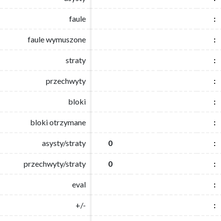
faule
faule
:
:
faule wymuszone
faule wymuszone
:
:
straty
straty
:
:
przechwyty
przechwyty
:
:
bloki
bloki
:
:
bloki otrzymane
bloki otrzymane
:
:
asysty/straty
asysty/straty
0
0
:
:
przechwyty/straty
przechwyty/straty
0
0
:
:
eval
eval
:
:
+/-
+/-
:
: