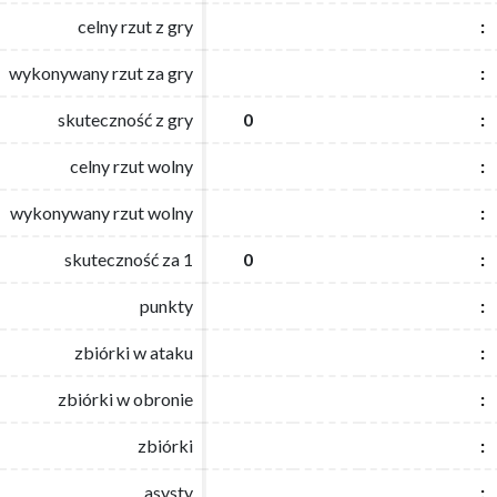
celny rzut z gry
celny rzut z gry
:
:
wykonywany rzut za gry
wykonywany rzut za gry
:
:
skuteczność z gry
skuteczność z gry
0
0
:
:
celny rzut wolny
celny rzut wolny
:
:
wykonywany rzut wolny
wykonywany rzut wolny
:
:
skuteczność za 1
skuteczność za 1
0
0
:
:
punkty
punkty
:
:
zbiórki w ataku
zbiórki w ataku
:
:
zbiórki w obronie
zbiórki w obronie
:
:
zbiórki
zbiórki
:
:
asysty
asysty
:
: