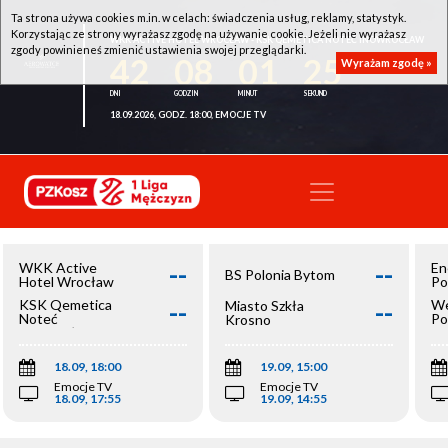
Ta strona używa cookies m.in. w celach: świadczenia usług, reklamy, statystyk.
Korzystając ze strony wyrażasz zgodę na używanie cookie. Jeżeli nie wyrażasz
WKK ACTIVE HOTEL WROCŁAW - KSK QEMETICA NOTEĆ INOWROCŁAW
zgody powinieneś zmienić ustawienia swojej przeglądarki.
42
08
01
25
Wyrażam zgodę »
18.09.2026, GODZ. 18:00, EMOCJE TV
--
--
WKK Active
En
BS Polonia Bytom
Hotel Wrocław
Po
--
--
KSK Qemetica
We
Miasto Szkła
Noteć
Po
Krosno
Inowrocław
Op
18.09, 18:00
19.09, 15:00
Emocje TV
Emocje TV
18.09, 17:55
19.09, 14:55