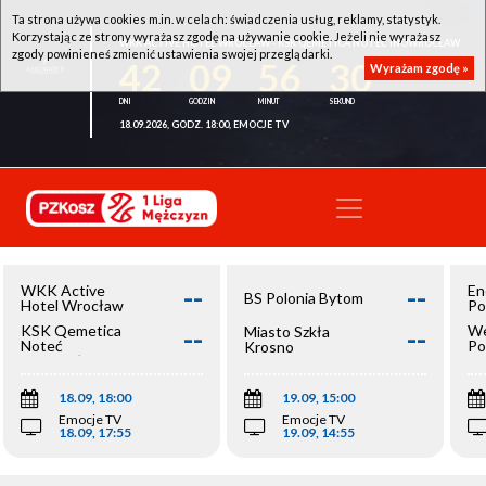
Ta strona używa cookies m.in. w celach: świadczenia usług, reklamy, statystyk.
Korzystając ze strony wyrażasz zgodę na używanie cookie. Jeżeli nie wyrażasz
WKK ACTIVE HOTEL WROCŁAW - KSK QEMETICA NOTEĆ INOWROCŁAW
zgody powinieneś zmienić ustawienia swojej przeglądarki.
42
09
56
30
Wyrażam zgodę »
18.09.2026, GODZ. 18:00, EMOCJE TV
--
--
WKK Active
En
BS Polonia Bytom
Hotel Wrocław
Po
--
--
KSK Qemetica
We
Miasto Szkła
Noteć
Po
Krosno
Inowrocław
Op
18.09, 18:00
19.09, 15:00
Emocje TV
Emocje TV
18.09, 17:55
19.09, 14:55