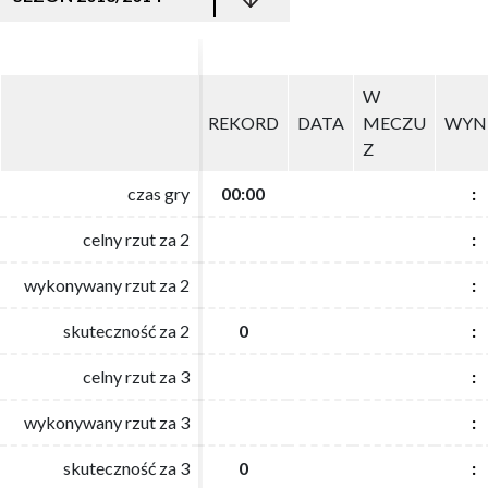
W
W
REKORD
REKORD
DATA
DATA
MECZU
MECZU
WYN
WYN
Z
Z
czas gry
czas gry
00:00
00:00
:
:
celny rzut za 2
celny rzut za 2
:
:
wykonywany rzut za 2
wykonywany rzut za 2
:
:
skuteczność za 2
skuteczność za 2
0
0
:
:
celny rzut za 3
celny rzut za 3
:
:
wykonywany rzut za 3
wykonywany rzut za 3
:
:
skuteczność za 3
skuteczność za 3
0
0
:
: