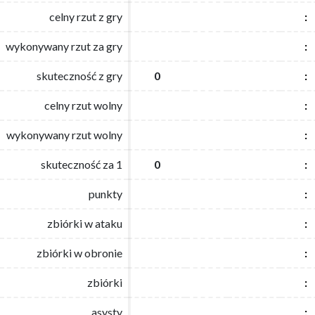
celny rzut z gry
celny rzut z gry
:
:
wykonywany rzut za gry
wykonywany rzut za gry
:
:
skuteczność z gry
skuteczność z gry
0
0
:
:
celny rzut wolny
celny rzut wolny
:
:
wykonywany rzut wolny
wykonywany rzut wolny
:
:
skuteczność za 1
skuteczność za 1
0
0
:
:
punkty
punkty
:
:
zbiórki w ataku
zbiórki w ataku
:
:
zbiórki w obronie
zbiórki w obronie
:
:
zbiórki
zbiórki
:
:
asysty
asysty
:
: