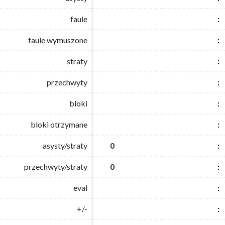
faule
faule
:
:
faule wymuszone
faule wymuszone
:
:
straty
straty
:
:
przechwyty
przechwyty
:
:
bloki
bloki
:
:
bloki otrzymane
bloki otrzymane
:
:
asysty/straty
asysty/straty
0
0
:
:
przechwyty/straty
przechwyty/straty
0
0
:
:
eval
eval
:
:
+/-
+/-
:
: