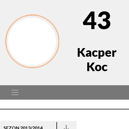
43
Kacper
Koc
SEZON 2013/2014