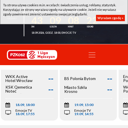
Ta strona używa cookies m.in. w celach: świadczenia usług, reklamy, statystyk.
Korzystając ze strony wyrażasz zgodę na używanie cookie. Jeżeli nie wyrażasz
WKK ACTIVE HOTEL WROCŁAW - KSK QEMETICA NOTEĆ INOWROCŁAW
zgody powinieneś zmienić ustawienia swojej przeglądarki.
43
09
08
22
Wyrażam zgodę »
18.09.2026, GODZ. 18:00, EMOCJE TV
--
--
WKK Active
En
BS Polonia Bytom
Hotel Wrocław
Po
--
--
KSK Qemetica
We
Miasto Szkła
Noteć
Po
Krosno
Inowrocław
Op
18.09, 18:00
19.09, 15:00
Emocje TV
Emocje TV
18.09, 17:55
19.09, 14:55