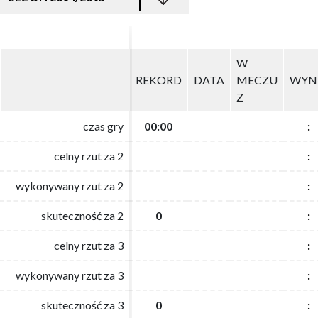
W
W
REKORD
REKORD
DATA
DATA
MECZU
MECZU
WYN
WYN
Z
Z
czas gry
czas gry
00:00
00:00
:
:
celny rzut za 2
celny rzut za 2
:
:
wykonywany rzut za 2
wykonywany rzut za 2
:
:
skuteczność za 2
skuteczność za 2
0
0
:
:
celny rzut za 3
celny rzut za 3
:
:
wykonywany rzut za 3
wykonywany rzut za 3
:
:
skuteczność za 3
skuteczność za 3
0
0
:
: