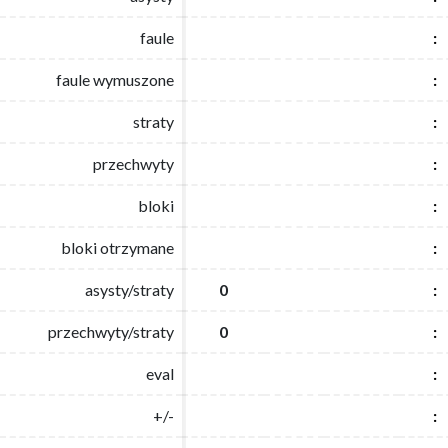
faule
faule
:
:
faule wymuszone
faule wymuszone
:
:
straty
straty
:
:
przechwyty
przechwyty
:
:
bloki
bloki
:
:
bloki otrzymane
bloki otrzymane
:
:
asysty/straty
asysty/straty
0
0
:
:
przechwyty/straty
przechwyty/straty
0
0
:
:
eval
eval
:
:
+/-
+/-
:
: