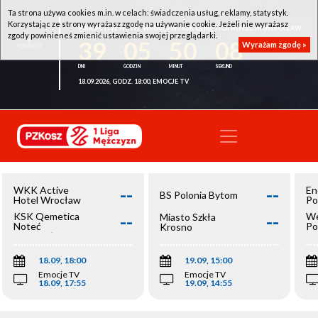
Ta strona używa cookies m.in. w celach: świadczenia usług, reklamy, statystyk.
Korzystając ze strony wyrażasz zgodę na używanie cookie. Jeżeli nie wyrażasz
WKK ACTIVE HOTEL WROCŁAW - KSK QEMETICA NOTEĆ INOWROCŁAW
zgody powinieneś zmienić ustawienia swojej przeglądarki.
39
05
50
08
Wyrażam zgodę »
18.09.2026, GODZ. 18:00, EMOCJE TV
--
--
WKK Active
En
BS Polonia Bytom
Hotel Wrocław
Po
--
--
KSK Qemetica
We
Miasto Szkła
Noteć
Po
Krosno
Inowrocław
Op
18.09, 18:00
19.09, 15:00
Emocje TV
Emocje TV
18.09, 17:55
19.09, 14:55