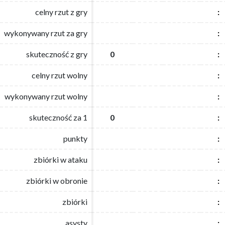
celny rzut z gry
celny rzut z gry
:
:
wykonywany rzut za gry
wykonywany rzut za gry
:
:
skuteczność z gry
skuteczność z gry
0
0
:
:
celny rzut wolny
celny rzut wolny
:
:
wykonywany rzut wolny
wykonywany rzut wolny
:
:
skuteczność za 1
skuteczność za 1
0
0
:
:
punkty
punkty
:
:
zbiórki w ataku
zbiórki w ataku
:
:
zbiórki w obronie
zbiórki w obronie
:
:
zbiórki
zbiórki
:
:
asysty
asysty
:
: