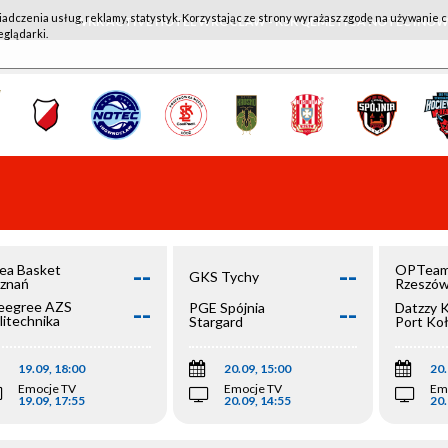
iadczenia usług, reklamy, statystyk. Korzystając ze strony wyrażasz zgodę na używanie c
WKK ACTIVE HOTEL WROCŁAW - KSK QEMETICA NOTEĆ IN
eglądarki.
--
--
ea Basket
OPTeam
GKS Tychy
znań
Rzeszó
--
--
egree AZS
PGE Spójnia
Datzzy 
litechnika
Stargard
Port Ko
olska
19.09, 18:00
20.09, 15:00
20.
Emocje TV
Emocje TV
Em
19.09, 17:55
20.09, 14:55
20.