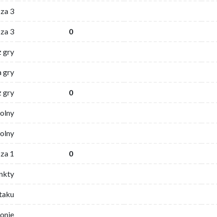
za 3
za 3
0
z gry
 gry
z gry
0
wolny
olny
za 1
0
nkty
ataku
ronie