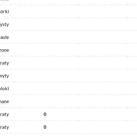
iórki
ysty
faule
zone
traty
wyty
bloki
mane
traty
0
raty
0