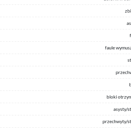
zb
as
faule wymus
s
przech
bloki otrzy
asysty/s
przechwyty/st