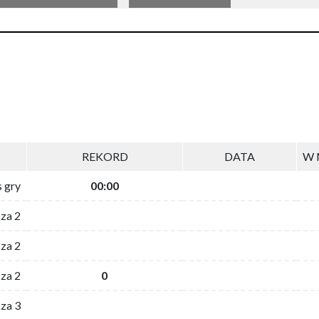
REKORD
DATA
W 
s gry
00:00
 za 2
za 2
za 2
0
 za 3