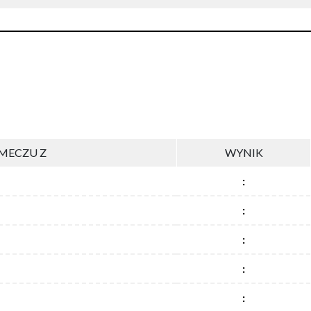
MECZU Z
WYNIK
:
:
:
:
: