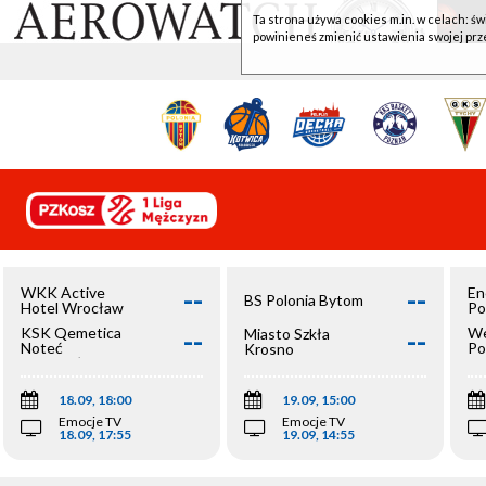
Ta strona używa cookies m.in. w celach: św
powinieneś zmienić ustawienia swojej prz
--
--
WKK Active
En
BS Polonia Bytom
Hotel Wrocław
Po
--
--
KSK Qemetica
We
Miasto Szkła
Noteć
Po
Krosno
Inowrocław
Op
18.09, 18:00
19.09, 15:00
Emocje TV
Emocje TV
18.09, 17:55
19.09, 14:55