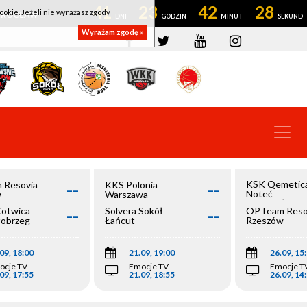
41
23
42
27
ookie. Jeżeli nie wyrażasz zgody
OWROCŁAW
Wyrażam zgodę »
--
--
KSK Qemetic
 Resovia
KKS Polonia
Noteć
w
Warszawa
Inowrocław
--
--
Kotwica
Solvera Sokół
OPTeam Reso
łobrzeg
Łańcut
Rzeszów
09, 18:00
21.09, 19:00
26.09, 15
ocje TV
Emocje TV
Emocje T
09, 17:55
21.09, 18:55
26.09, 14