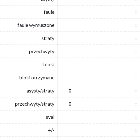
faule
faule
:
:
faule wymuszone
faule wymuszone
:
:
straty
straty
:
:
przechwyty
przechwyty
:
:
bloki
bloki
:
:
bloki otrzymane
bloki otrzymane
:
:
asysty/straty
asysty/straty
0
0
:
:
przechwyty/straty
przechwyty/straty
0
0
:
:
eval
eval
:
:
+/-
+/-
:
: