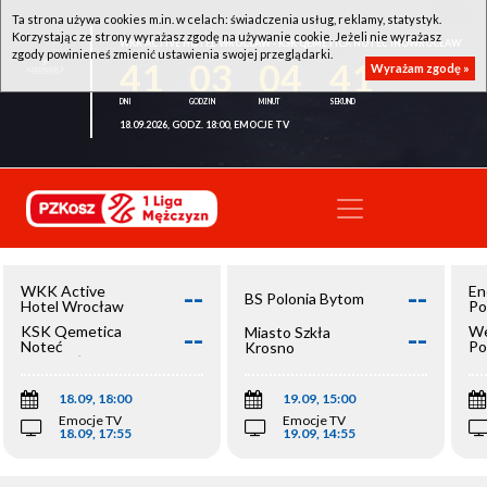
Ta strona używa cookies m.in. w celach: świadczenia usług, reklamy, statystyk.
Korzystając ze strony wyrażasz zgodę na używanie cookie. Jeżeli nie wyrażasz
WKK ACTIVE HOTEL WROCŁAW - KSK QEMETICA NOTEĆ INOWROCŁAW
zgody powinieneś zmienić ustawienia swojej przeglądarki.
41
03
04
41
Wyrażam zgodę »
18.09.2026, GODZ. 18:00, EMOCJE TV
--
--
WKK Active
En
BS Polonia Bytom
Hotel Wrocław
Po
--
--
KSK Qemetica
We
Miasto Szkła
Noteć
Po
Krosno
Inowrocław
Op
18.09, 18:00
19.09, 15:00
Emocje TV
Emocje TV
18.09, 17:55
19.09, 14:55