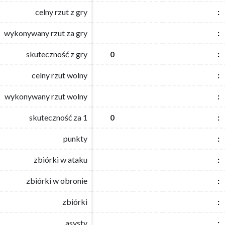
celny rzut z gry
celny rzut z gry
:
:
wykonywany rzut za gry
wykonywany rzut za gry
:
:
skuteczność z gry
skuteczność z gry
0
0
:
:
celny rzut wolny
celny rzut wolny
:
:
wykonywany rzut wolny
wykonywany rzut wolny
:
:
skuteczność za 1
skuteczność za 1
0
0
:
:
punkty
punkty
:
:
zbiórki w ataku
zbiórki w ataku
:
:
zbiórki w obronie
zbiórki w obronie
:
:
zbiórki
zbiórki
:
:
asysty
asysty
:
: