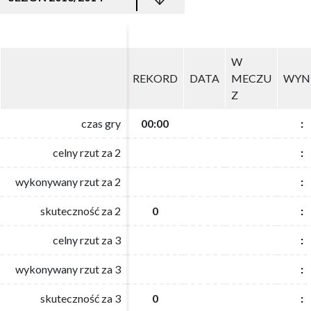
W
W
REKORD
REKORD
DATA
DATA
MECZU
MECZU
WYN
WYN
Z
Z
czas gry
czas gry
00:00
00:00
:
:
celny rzut za 2
celny rzut za 2
:
:
wykonywany rzut za 2
wykonywany rzut za 2
:
:
skuteczność za 2
skuteczność za 2
0
0
:
:
celny rzut za 3
celny rzut za 3
:
:
wykonywany rzut za 3
wykonywany rzut za 3
:
:
skuteczność za 3
skuteczność za 3
0
0
:
: