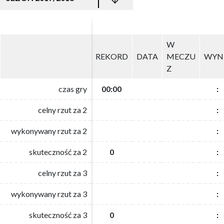
W
W
REKORD
REKORD
DATA
DATA
MECZU
MECZU
WYN
WYN
Z
Z
czas gry
czas gry
00:00
00:00
:
:
celny rzut za 2
celny rzut za 2
:
:
wykonywany rzut za 2
wykonywany rzut za 2
:
:
skuteczność za 2
skuteczność za 2
0
0
:
:
celny rzut za 3
celny rzut za 3
:
:
wykonywany rzut za 3
wykonywany rzut za 3
:
:
skuteczność za 3
skuteczność za 3
0
0
:
: