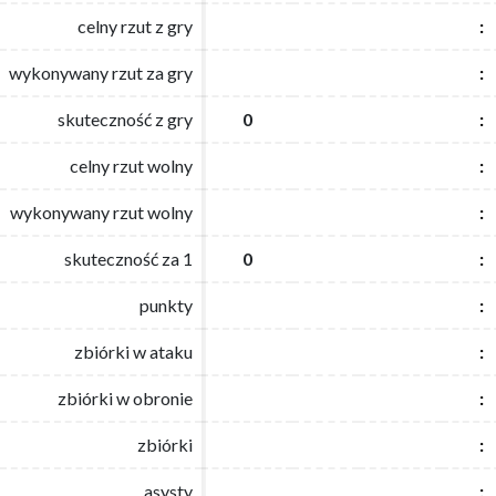
celny rzut z gry
celny rzut z gry
:
:
wykonywany rzut za gry
wykonywany rzut za gry
:
:
skuteczność z gry
skuteczność z gry
0
0
:
:
celny rzut wolny
celny rzut wolny
:
:
wykonywany rzut wolny
wykonywany rzut wolny
:
:
skuteczność za 1
skuteczność za 1
0
0
:
:
punkty
punkty
:
:
zbiórki w ataku
zbiórki w ataku
:
:
zbiórki w obronie
zbiórki w obronie
:
:
zbiórki
zbiórki
:
:
asysty
asysty
:
: