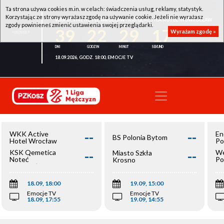
Ta strona używa cookies m.in. w celach: świadczenia usług, reklamy, statystyk.
Korzystając ze strony wyrażasz zgodę na używanie cookie. Jeżeli nie wyrażasz
WKK ACTIVE HOTEL WROCŁAW - KSK QEMETICA NOTEĆ INOWROCŁAW
zgody powinieneś zmienić ustawienia swojej przeglądarki.
39
22
29
16
Wyrażam zgodę »
18.09.2026, GODZ. 18:00, EMOCJE TV
--
--
WKK Active
En
BS Polonia Bytom
Hotel Wrocław
Po
--
--
KSK Qemetica
We
Miasto Szkła
Noteć
Po
Krosno
Inowrocław
Op
18.09, 18:00
19.09, 15:00
Emocje TV
Emocje TV
18.09, 17:55
19.09, 14:55