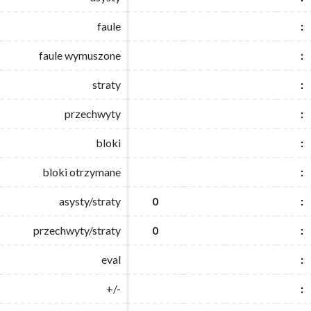
faule
faule
:
:
faule wymuszone
faule wymuszone
:
:
straty
straty
:
:
przechwyty
przechwyty
:
:
bloki
bloki
:
:
bloki otrzymane
bloki otrzymane
:
:
asysty/straty
asysty/straty
0
0
:
:
przechwyty/straty
przechwyty/straty
0
0
:
:
eval
eval
:
:
+/-
+/-
:
: