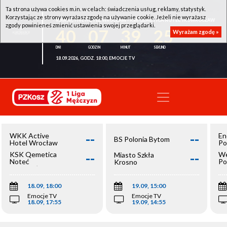
Ta strona używa cookies m.in. w celach: świadczenia usług, reklamy, statystyk.
Korzystając ze strony wyrażasz zgodę na używanie cookie. Jeżeli nie wyrażasz
WKK ACTIVE HOTEL WROCŁAW - KSK QEMETICA NOTEĆ INOWROCŁAW
zgody powinieneś zmienić ustawienia swojej przeglądarki.
40
07
39
25
Wyrażam zgodę »
18.09.2026, GODZ. 18:00, EMOCJE TV
--
--
WKK Active
En
BS Polonia Bytom
Hotel Wrocław
Po
--
--
KSK Qemetica
We
Miasto Szkła
Noteć
Po
Krosno
Inowrocław
Op
18.09, 18:00
19.09, 15:00
Emocje TV
Emocje TV
18.09, 17:55
19.09, 14:55