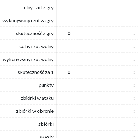
celny rzut z gry
celny rzut z gry
:
:
wykonywany rzut za gry
wykonywany rzut za gry
:
:
skuteczność z gry
skuteczność z gry
0
0
:
:
celny rzut wolny
celny rzut wolny
:
:
wykonywany rzut wolny
wykonywany rzut wolny
:
:
skuteczność za 1
skuteczność za 1
0
0
:
:
punkty
punkty
:
:
zbiórki w ataku
zbiórki w ataku
:
:
zbiórki w obronie
zbiórki w obronie
:
:
zbiórki
zbiórki
:
:
asysty
asysty
:
: