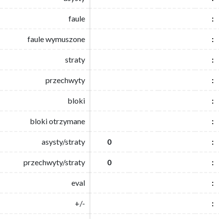
faule
faule
:
:
faule wymuszone
faule wymuszone
:
:
straty
straty
:
:
przechwyty
przechwyty
:
:
bloki
bloki
:
:
bloki otrzymane
bloki otrzymane
:
:
asysty/straty
asysty/straty
0
0
:
:
przechwyty/straty
przechwyty/straty
0
0
:
:
eval
eval
:
:
+/-
+/-
:
: