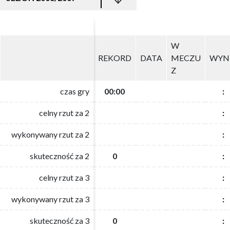
W
W
REKORD
REKORD
DATA
DATA
MECZU
MECZU
WYN
WYN
Z
Z
czas gry
czas gry
00:00
00:00
:
:
celny rzut za 2
celny rzut za 2
:
:
wykonywany rzut za 2
wykonywany rzut za 2
:
:
skuteczność za 2
skuteczność za 2
0
0
:
:
celny rzut za 3
celny rzut za 3
:
:
wykonywany rzut za 3
wykonywany rzut za 3
:
:
skuteczność za 3
skuteczność za 3
0
0
:
: