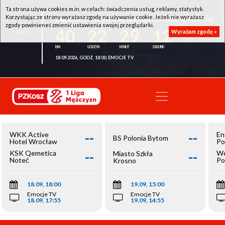
Ta strona używa cookies m.in. w celach: świadczenia usług, reklamy, statystyk.
Korzystając ze strony wyrażasz zgodę na używanie cookie. Jeżeli nie wyrażasz
WKK ACTIVE HOTEL WROCŁAW - KSK QEMETICA NOTEĆ INOWROCŁAW
zgody powinieneś zmienić ustawienia swojej przeglądarki.
40
22
29
12
Wyrażam zgodę »
18.09.2026, GODZ. 18:00, EMOCJE TV
--
--
WKK Active
En
BS Polonia Bytom
Hotel Wrocław
Po
--
--
KSK Qemetica
We
Miasto Szkła
Noteć
Po
Krosno
Inowrocław
Op
18.09, 18:00
19.09, 15:00
Emocje TV
Emocje TV
18.09, 17:55
19.09, 14:55