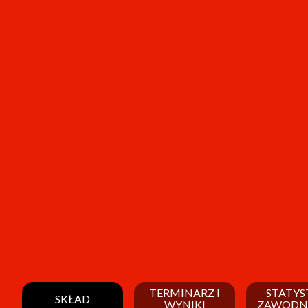
TERMINARZ I
STATYS
SKŁAD
WYNIKI
ZAWODN