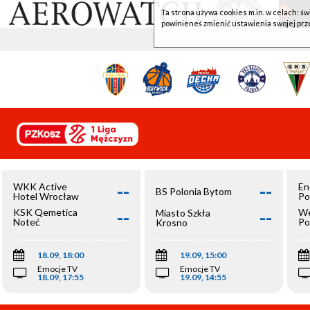
Ta strona używa cookies m.in. w celach: św
powinieneś zmienić ustawienia swojej prz
--
--
WKK Active
En
BS Polonia Bytom
Hotel Wrocław
Po
--
--
KSK Qemetica
We
Miasto Szkła
Noteć
Po
Krosno
Inowrocław
Op
18.09, 18:00
19.09, 15:00
Emocje TV
Emocje TV
18.09, 17:55
19.09, 14:55