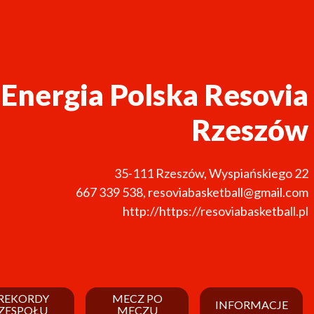
nergia Polska Resovia
Rzeszów
35-111
Rzeszów
,
Wyspiańskiego 22
667 339 538
,
resoviabasketball@gmail.com
http://https://resoviabasketball.pl
REKORDY
MECZ PO
INFORMACJE
ZESPOŁU
MECZU