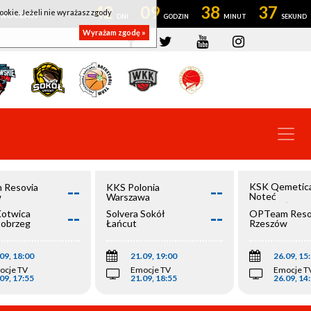
42
09
38
37
ookie. Jeżeli nie wyrażasz zgody
OWROCŁAW
Wyrażam zgodę »
--
--
KSK Qemetic
 Resovia
KKS Polonia
Noteć
w
Warszawa
Inowrocław
--
--
Kotwica
Solvera Sokół
OPTeam Reso
łobrzeg
Łańcut
Rzeszów
09, 18:00
21.09, 19:00
26.09, 15
ocje TV
Emocje TV
Emocje T
09, 17:55
21.09, 18:55
26.09, 14