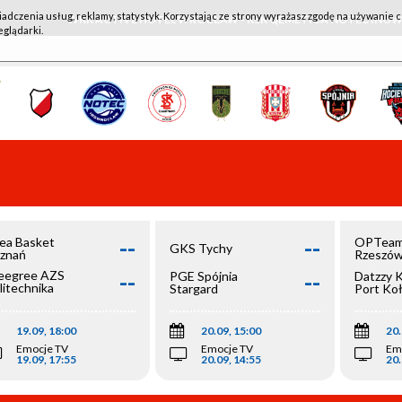
iadczenia usług, reklamy, statystyk. Korzystając ze strony wyrażasz zgodę na używanie c
WKK ACTIVE HOTEL WROCŁAW - KSK QEMETICA NOTEĆ IN
eglądarki.
--
--
ea Basket
OPTeam
GKS Tychy
znań
Rzeszó
--
--
egree AZS
PGE Spójnia
Datzzy 
litechnika
Stargard
Port Ko
olska
19.09, 18:00
20.09, 15:00
20.
Emocje TV
Emocje TV
Em
19.09, 17:55
20.09, 14:55
20.