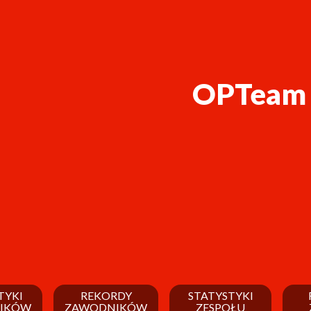
OPTeam E
TYKI
REKORDY
STATYSTYKI
IKÓW
ZAWODNIKÓW
ZESPOŁU