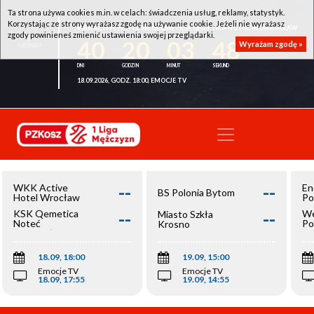
Ta strona używa cookies m.in. w celach: świadczenia usług, reklamy, statystyk.
Korzystając ze strony wyrażasz zgodę na używanie cookie. Jeżeli nie wyrażasz
WKK ACTIVE HOTEL WROCŁAW - KSK QEMETICA NOTEĆ INOWROCŁAW
zgody powinieneś zmienić ustawienia swojej przeglądarki.
40
20
03
48
Wyrażam zgodę »
18.09.2026, GODZ. 18:00, EMOCJE TV
--
--
WKK Active
En
BS Polonia Bytom
Hotel Wrocław
Po
--
--
KSK Qemetica
We
Miasto Szkła
Noteć
Po
Krosno
Inowrocław
Op
18.09, 18:00
19.09, 15:00
Emocje TV
Emocje TV
18.09, 17:55
19.09, 14:55