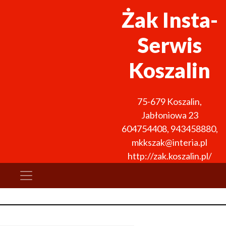
Żak Insta-
Serwis
Koszalin
75-679
Koszalin
,
Jabłoniowa 23
604754408
,
943458880
,
mkkszak@interia.pl
http://zak.koszalin.pl/