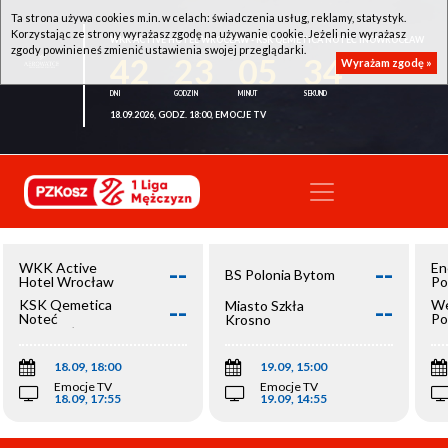
Ta strona używa cookies m.in. w celach: świadczenia usług, reklamy, statystyk.
Korzystając ze strony wyrażasz zgodę na używanie cookie. Jeżeli nie wyrażasz
WKK ACTIVE HOTEL WROCŁAW - KSK QEMETICA NOTEĆ INOWROCŁAW
zgody powinieneś zmienić ustawienia swojej przeglądarki.
42
23
05
34
Wyrażam zgodę »
18.09.2026, GODZ. 18:00, EMOCJE TV
--
--
WKK Active
En
BS Polonia Bytom
Hotel Wrocław
Po
--
--
KSK Qemetica
We
Miasto Szkła
Noteć
Po
Krosno
Inowrocław
Op
18.09, 18:00
19.09, 15:00
Emocje TV
Emocje TV
18.09, 17:55
19.09, 14:55