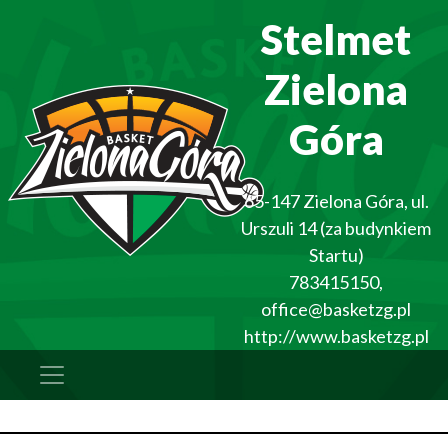
Stelmet
Zielona
Góra
65-147
Zielona Góra
,
ul.
Urszuli 14 (za budynkiem
Startu)
783415150
,
office@basketzg.pl
http://www.basketzg.pl