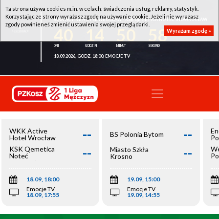
Ta strona używa cookies m.in. w celach: świadczenia usług, reklamy, statystyk.
Korzystając ze strony wyrażasz zgodę na używanie cookie. Jeżeli nie wyrażasz
WKK ACTIVE HOTEL WROCŁAW - KSK QEMETICA NOTEĆ INOWROCŁAW
zgody powinieneś zmienić ustawienia swojej przeglądarki.
40
14
50
58
Wyrażam zgodę »
18.09.2026, GODZ. 18:00, EMOCJE TV
--
--
WKK Active
En
BS Polonia Bytom
Hotel Wrocław
Po
--
--
KSK Qemetica
We
Miasto Szkła
Noteć
Po
Krosno
Inowrocław
Op
18.09, 18:00
19.09, 15:00
Emocje TV
Emocje TV
18.09, 17:55
19.09, 14:55