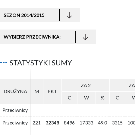
SEZON 2014/2015
WYBIERZ PRZECIWNIKA:
STATYSTYKI SUMY
ZA 2
ZA 2
ZA
ZA
DRUŻYNA
DRUŻYNA
M
M
PKT
PKT
C
C
W
W
%
%
C
C
Przeciwnicy
Przeciwnicy
Przeciwnicy
Przeciwnicy
221
221
32348
32348
8496
8496
17333
17333
49.0
49.0
3315
3315
10
10