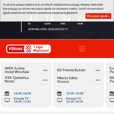
Ta strona używa cookies m.in. w celach: świadczenia usług, reklamy, statystyk.
Korzystając ze strony wyrażasz zgodę na używanie cookie. Jeżeli nie wyrażasz
WKK ACTIVE HOTEL WROCŁAW - KSK QEMETICA NOTEĆ INOWROCŁAW
zgody powinieneś zmienić ustawienia swojej przeglądarki.
43
14
39
25
Wyrażam zgodę »
18.09.2026, GODZ. 18:00, EMOCJE TV
--
--
WKK Active
En
BS Polonia Bytom
Hotel Wrocław
Po
--
--
KSK Qemetica
We
Miasto Szkła
Noteć
Po
Krosno
Inowrocław
Op
18.09, 18:00
19.09, 15:00
Emocje TV
Emocje TV
18.09, 17:55
19.09, 14:55