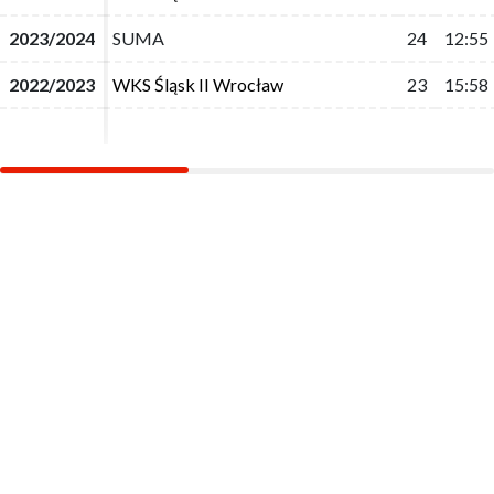
2023/2024
2023/2024
SUMA
SUMA
24
24
12:55
12:55
2022/2023
2022/2023
WKS Śląsk II Wrocław
WKS Śląsk II Wrocław
23
23
15:58
15:58