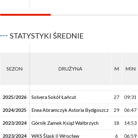
STATYSTYKI ŚREDNIE
SEZON
SEZON
DRUŻYNA
DRUŻYNA
M
M
MIN
MIN
2025/2026
2025/2026
Solvera Sokół Łańcut
Solvera Sokół Łańcut
27
27
09:31
09:31
2024/2025
2024/2025
Enea Abramczyk Astoria Bydgoszcz
Enea Abramczyk Astoria Bydgoszcz
29
29
06:47
06:47
2023/2024
2023/2024
Górnik Zamek Książ Wałbrzych
Górnik Zamek Książ Wałbrzych
18
18
14:53
14:53
2023/2024
2023/2024
WKS Śląsk II Wrocław
WKS Śląsk II Wrocław
6
6
06:59
06:59