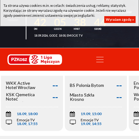
Ta strona używa cookies m.in. w celach: świadczenia usług, reklamy, statystyk.
Korzystając ze strony wyrażasz zgodę na używanie cookie. Jeżeli nie wyrażasz
WKK ACTIVE HOTEL WROCŁAW - KSK QEMETICA NOTEĆ INOWROCŁAW
zgody powinieneś zmienić ustawienia swojej przeglądarki.
42
05
38
43
Wyrażam zgodę »
18.09.2026, GODZ. 18:00, EMOCJE TV
--
--
WKK Active
En
BS Polonia Bytom
Hotel Wrocław
Po
--
--
KSK Qemetica
We
Miasto Szkła
Noteć
Po
Krosno
Inowrocław
Op
18.09, 18:00
19.09, 15:00
Emocje TV
Emocje TV
18.09, 17:55
19.09, 14:55