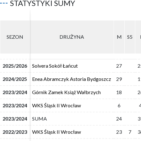
STATYSTYKI SUMY
SEZON
SEZON
DRUŻYNA
DRUŻYNA
M
M
S5
S5
2025/2026
2025/2026
Solvera Sokół Łańcut
Solvera Sokół Łańcut
27
27
2
2
2024/2025
2024/2025
Enea Abramczyk Astoria Bydgoszcz
Enea Abramczyk Astoria Bydgoszcz
29
29
1
1
2023/2024
2023/2024
Górnik Zamek Książ Wałbrzych
Górnik Zamek Książ Wałbrzych
18
18
2
2
2023/2024
2023/2024
WKS Śląsk II Wrocław
WKS Śląsk II Wrocław
6
6
2023/2024
2023/2024
SUMA
SUMA
24
24
3
3
2022/2023
2022/2023
WKS Śląsk II Wrocław
WKS Śląsk II Wrocław
23
23
7
7
3
3