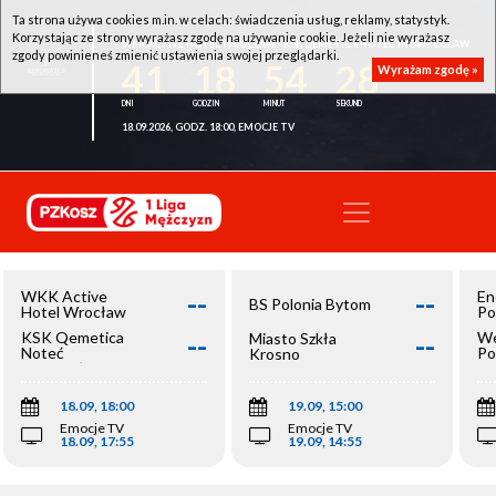
Ta strona używa cookies m.in. w celach: świadczenia usług, reklamy, statystyk.
Korzystając ze strony wyrażasz zgodę na używanie cookie. Jeżeli nie wyrażasz
WKK ACTIVE HOTEL WROCŁAW - KSK QEMETICA NOTEĆ INOWROCŁAW
zgody powinieneś zmienić ustawienia swojej przeglądarki.
41
18
54
28
Wyrażam zgodę »
18.09.2026, GODZ. 18:00, EMOCJE TV
--
--
WKK Active
En
BS Polonia Bytom
Hotel Wrocław
Po
--
--
KSK Qemetica
We
Miasto Szkła
Noteć
Po
Krosno
Inowrocław
Op
18.09, 18:00
19.09, 15:00
Emocje TV
Emocje TV
18.09, 17:55
19.09, 14:55