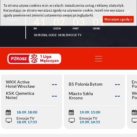
Ta strona używa cookies m.in. w celach: świadczenia usług, reklamy, statystyk.
Korzystając ze strony wyrażasz zgodę na używanie cookie. Jeżeli nie wyrażasz
WKK ACTIVE HOTEL WROCŁAW - KSK QEMETICA NOTEĆ INOWROCŁAW
zgody powinieneś zmienić ustawienia swojej przeglądarki.
41
02
03
01
Wyrażam zgodę »
18.09.2026, GODZ. 18:00, EMOCJE TV
--
--
WKK Active
En
BS Polonia Bytom
Hotel Wrocław
Po
--
--
KSK Qemetica
We
Miasto Szkła
Noteć
Po
Krosno
Inowrocław
Op
18.09, 18:00
19.09, 15:00
Emocje TV
Emocje TV
18.09, 17:55
19.09, 14:55