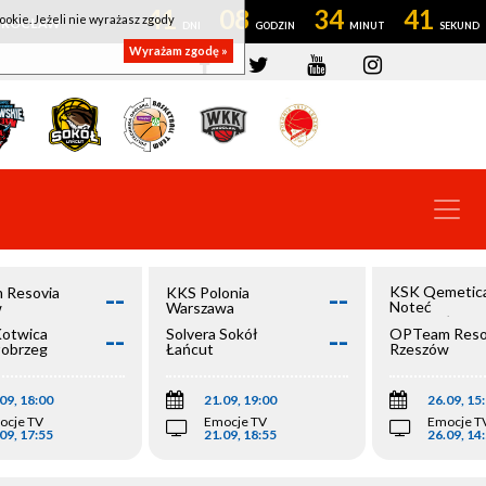
41
08
34
41
ookie. Jeżeli nie wyrażasz zgody
OWROCŁAW
Wyrażam zgodę »
--
--
KSK Qemetic
 Resovia
KKS Polonia
Noteć
w
Warszawa
Inowrocław
--
--
Kotwica
Solvera Sokół
OPTeam Reso
łobrzeg
Łańcut
Rzeszów
09, 18:00
21.09, 19:00
26.09, 15
ocje TV
Emocje TV
Emocje T
09, 17:55
21.09, 18:55
26.09, 14