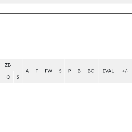
ZB
A
F
FW
S
P
B
BO
EVAL
+/-
O
S