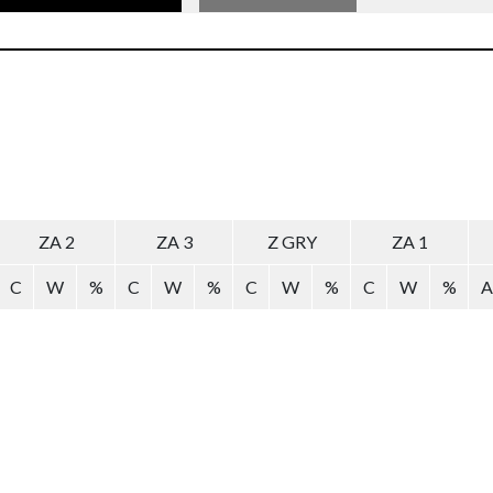
ZA 2
ZA 3
Z GRY
ZA 1
C
W
%
C
W
%
C
W
%
C
W
%
A