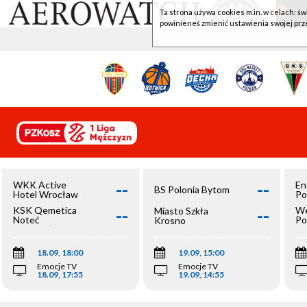
Ta strona używa cookies m.in. w celach: św
powinieneś zmienić ustawienia swojej prz
--
--
WKK Active
En
BS Polonia Bytom
Hotel Wrocław
Po
--
--
KSK Qemetica
We
Miasto Szkła
Noteć
Po
Krosno
Inowrocław
Op
18.09, 18:00
19.09, 15:00
Emocje TV
Emocje TV
18.09, 17:55
19.09, 14:55