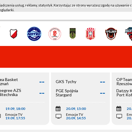
iadczenia usług, reklamy, statystyk. Korzystając ze strony wyrażasz zgodę na używanie c
WKK ACTIVE HOTEL WROCŁAW - KSK QEMETICA NOTEĆ IN
eglądarki.
--
--
ea Basket
OPTeam
GKS Tychy
znań
Rzeszó
--
--
egree AZS
PGE Spójnia
Datzzy 
litechnika
Stargard
Port Ko
olska
19.09, 18:00
20.09, 15:00
20.
Emocje TV
Emocje TV
Em
19.09, 17:55
20.09, 14:55
20.