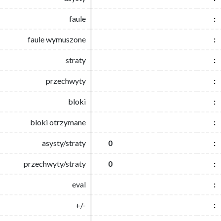
faule
faule
:
:
faule wymuszone
faule wymuszone
:
:
straty
straty
:
:
przechwyty
przechwyty
:
:
bloki
bloki
:
:
bloki otrzymane
bloki otrzymane
:
:
asysty/straty
asysty/straty
0
0
:
:
przechwyty/straty
przechwyty/straty
0
0
:
:
eval
eval
:
:
+/-
+/-
:
: