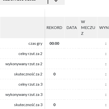
W
W
REKORD
REKORD
DATA
DATA
MECZU
MECZU
WYN
WYN
Z
Z
czas gry
czas gry
00:00
00:00
:
:
celny rzut za 2
celny rzut za 2
:
:
wykonywany rzut za 2
wykonywany rzut za 2
:
:
skuteczność za 2
skuteczność za 2
0
0
:
:
celny rzut za 3
celny rzut za 3
:
:
wykonywany rzut za 3
wykonywany rzut za 3
:
:
skuteczność za 3
skuteczność za 3
0
0
:
: