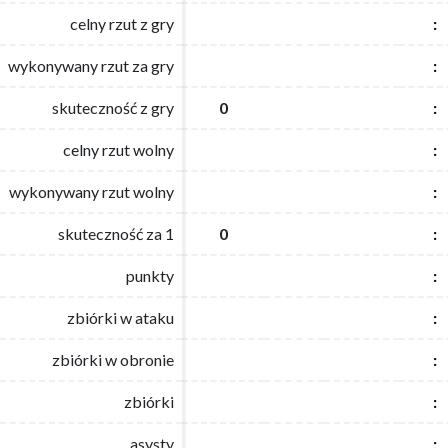
celny rzut z gry
celny rzut z gry
:
:
wykonywany rzut za gry
wykonywany rzut za gry
:
:
skuteczność z gry
skuteczność z gry
0
0
:
:
celny rzut wolny
celny rzut wolny
:
:
wykonywany rzut wolny
wykonywany rzut wolny
:
:
skuteczność za 1
skuteczność za 1
0
0
:
:
punkty
punkty
:
:
zbiórki w ataku
zbiórki w ataku
:
:
zbiórki w obronie
zbiórki w obronie
:
:
zbiórki
zbiórki
:
:
asysty
asysty
:
: