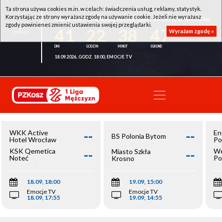
Ta strona używa cookies m.in. w celach: świadczenia usług, reklamy, statystyk.
Korzystając ze strony wyrażasz zgodę na używanie cookie. Jeżeli nie wyrażasz
WKK ACTIVE HOTEL WROCŁAW - KSK QEMETICA NOTEĆ INOWROCŁAW
zgody powinieneś zmienić ustawienia swojej przeglądarki.
41
22
38
46
Wyrażam zgodę »
18.09.2026, GODZ. 18:00, EMOCJE TV
--
--
WKK Active
En
BS Polonia Bytom
Hotel Wrocław
Po
--
--
KSK Qemetica
We
Miasto Szkła
Noteć
Po
Krosno
Inowrocław
Op
18.09, 18:00
19.09, 15:00
Emocje TV
Emocje TV
18.09, 17:55
19.09, 14:55