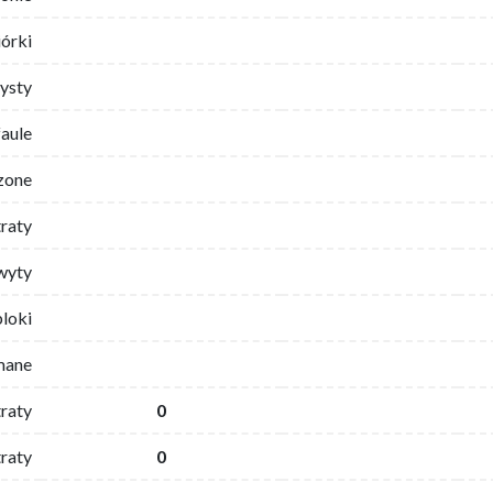
iórki
ysty
faule
zone
traty
wyty
bloki
mane
traty
0
raty
0