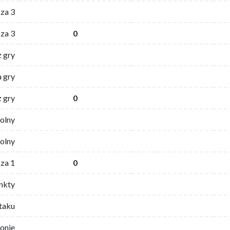
za 3
za 3
0
z gry
 gry
z gry
0
wolny
olny
za 1
0
nkty
ataku
ronie