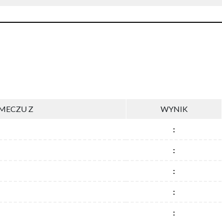
MECZU Z
WYNIK
:
:
:
:
: