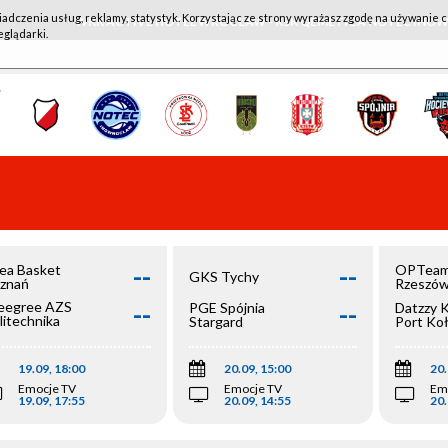
iadczenia usług, reklamy, statystyk. Korzystając ze strony wyrażasz zgodę na używanie c
WKK ACTIVE HOTEL WROCŁAW - KSK QEMETICA NOTEĆ IN
eglądarki.
--
--
ea Basket
OPTeam
GKS Tychy
znań
Rzeszó
--
--
egree AZS
PGE Spójnia
Datzzy 
litechnika
Stargard
Port Ko
olska
19.09, 18:00
20.09, 15:00
20.
Emocje TV
Emocje TV
Em
19.09, 17:55
20.09, 14:55
20.