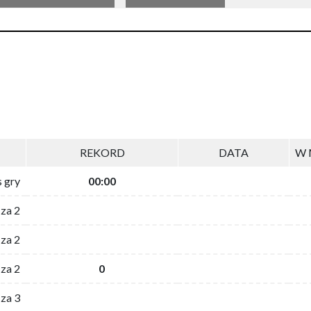
REKORD
DATA
W 
s gry
00:00
 za 2
za 2
za 2
0
 za 3