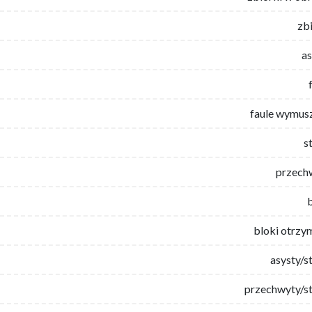
zb
as
faule wymus
s
przech
bloki otrzy
asysty/s
przechwyty/st