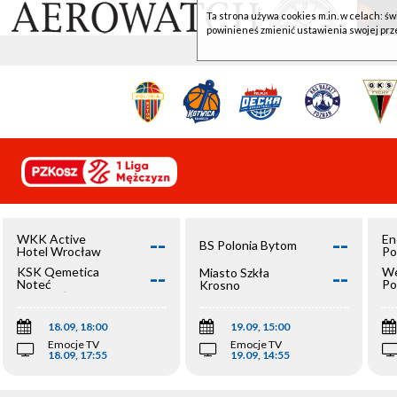
Ta strona używa cookies m.in. w celach: św
powinieneś zmienić ustawienia swojej prz
--
--
WKK Active
En
BS Polonia Bytom
Hotel Wrocław
Po
--
--
KSK Qemetica
We
Miasto Szkła
Noteć
Po
Krosno
Inowrocław
Op
18.09, 18:00
19.09, 15:00
Emocje TV
Emocje TV
18.09, 17:55
19.09, 14:55