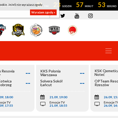
41
23
57
52
ookie. Jeżeli nie wyrażasz zgody
OWROCŁAW
Wyrażam zgodę »
--
--
KSK Qemetic
 Resovia
KKS Polonia
Noteć
w
Warszawa
Inowrocław
--
--
Kotwica
Solvera Sokół
OPTeam Reso
łobrzeg
Łańcut
Rzeszów
09, 18:00
21.09, 19:00
26.09, 15
ocje TV
Emocje TV
Emocje T
09, 17:55
21.09, 18:55
26.09, 14