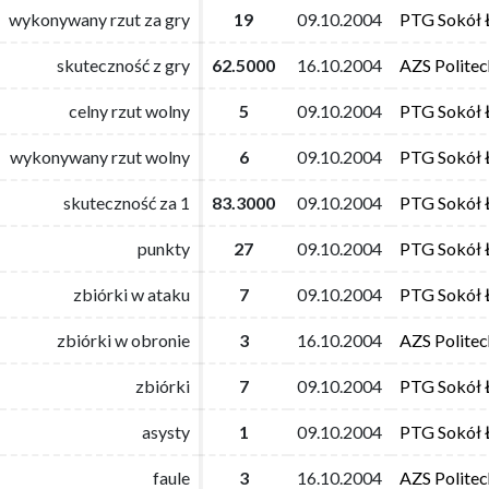
wykonywany rzut za gry
wykonywany rzut za gry
19
19
09.10.2004
09.10.2004
PTG Sokół 
PTG Sokół 
skuteczność z gry
skuteczność z gry
62.5000
62.5000
16.10.2004
16.10.2004
AZS Polite
AZS Polite
celny rzut wolny
celny rzut wolny
5
5
09.10.2004
09.10.2004
PTG Sokół 
PTG Sokół 
wykonywany rzut wolny
wykonywany rzut wolny
6
6
09.10.2004
09.10.2004
PTG Sokół 
PTG Sokół 
skuteczność za 1
skuteczność za 1
83.3000
83.3000
09.10.2004
09.10.2004
PTG Sokół 
PTG Sokół 
punkty
punkty
27
27
09.10.2004
09.10.2004
PTG Sokół 
PTG Sokół 
zbiórki w ataku
zbiórki w ataku
7
7
09.10.2004
09.10.2004
PTG Sokół 
PTG Sokół 
zbiórki w obronie
zbiórki w obronie
3
3
16.10.2004
16.10.2004
AZS Polite
AZS Polite
zbiórki
zbiórki
7
7
09.10.2004
09.10.2004
PTG Sokół 
PTG Sokół 
asysty
asysty
1
1
09.10.2004
09.10.2004
PTG Sokół 
PTG Sokół 
faule
faule
3
3
16.10.2004
16.10.2004
AZS Polite
AZS Polite