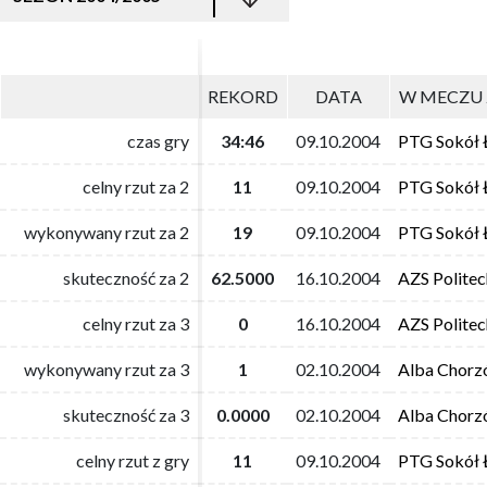
REKORD
REKORD
DATA
DATA
W MECZU 
W MECZU 
czas gry
czas gry
34:46
34:46
09.10.2004
09.10.2004
PTG Sokół 
PTG Sokół 
celny rzut za 2
celny rzut za 2
11
11
09.10.2004
09.10.2004
PTG Sokół 
PTG Sokół 
wykonywany rzut za 2
wykonywany rzut za 2
19
19
09.10.2004
09.10.2004
PTG Sokół 
PTG Sokół 
skuteczność za 2
skuteczność za 2
62.5000
62.5000
16.10.2004
16.10.2004
AZS Polite
AZS Polite
celny rzut za 3
celny rzut za 3
0
0
16.10.2004
16.10.2004
AZS Polite
AZS Polite
wykonywany rzut za 3
wykonywany rzut za 3
1
1
02.10.2004
02.10.2004
Alba Chor
Alba Chor
skuteczność za 3
skuteczność za 3
0.0000
0.0000
02.10.2004
02.10.2004
Alba Chor
Alba Chor
celny rzut z gry
celny rzut z gry
11
11
09.10.2004
09.10.2004
PTG Sokół 
PTG Sokół 