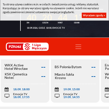
Ta strona używa cookies m.in. w celach: świadczenia usług, reklamy, statystyk.
Korzystając ze strony wyrażasz zgodę na używanie cookie. Jeżeli nie wyrażasz
WKK ACTIVE HOTEL WROCŁAW - KSK QEMETICA NOTEĆ INOWROCŁAW
zgody powinieneś zmienić ustawienia swojej przeglądarki.
40
20
44
17
Wyrażam zgodę »
18.09.2026, GODZ. 18:00, EMOCJE TV
--
--
WKK Active
En
BS Polonia Bytom
Hotel Wrocław
Po
--
--
KSK Qemetica
We
Miasto Szkła
Noteć
Po
Krosno
Inowrocław
Op
18.09, 18:00
19.09, 15:00
Emocje TV
Emocje TV
18.09, 17:55
19.09, 14:55