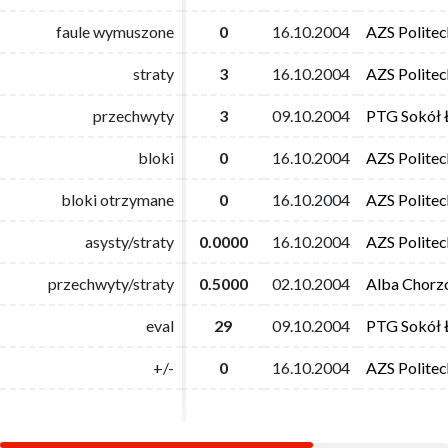
faule wymuszone
faule wymuszone
0
0
16.10.2004
16.10.2004
AZS Polite
AZS Polite
straty
straty
3
3
16.10.2004
16.10.2004
AZS Polite
AZS Polite
przechwyty
przechwyty
3
3
09.10.2004
09.10.2004
PTG Sokół 
PTG Sokół 
bloki
bloki
0
0
16.10.2004
16.10.2004
AZS Polite
AZS Polite
bloki otrzymane
bloki otrzymane
0
0
16.10.2004
16.10.2004
AZS Polite
AZS Polite
asysty/straty
asysty/straty
0.0000
0.0000
16.10.2004
16.10.2004
AZS Polite
AZS Polite
przechwyty/straty
przechwyty/straty
0.5000
0.5000
02.10.2004
02.10.2004
Alba Chor
Alba Chor
eval
eval
29
29
09.10.2004
09.10.2004
PTG Sokół 
PTG Sokół 
+/-
+/-
0
0
16.10.2004
16.10.2004
AZS Polite
AZS Polite