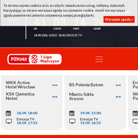
Ta strona używa cookies m.in. w celach: świadczenia usług, reklamy, statystyk.
Korzystając ze strony wyrażasz zgodę na używanie cookie. Jeżeli nie wyrażasz
WKK ACTIVE HOTEL WROCŁAW - KSK QEMETICA NOTEĆ INOWROCŁAW
zgody powinieneś zmienić ustawienia swojej przeglądarki.
41
03
24
24
Wyrażam zgodę »
18.09.2026, GODZ. 18:00, EMOCJE TV
--
--
WKK Active
En
BS Polonia Bytom
Hotel Wrocław
Po
--
--
KSK Qemetica
We
Miasto Szkła
Noteć
Po
Krosno
Inowrocław
Op
18.09, 18:00
19.09, 15:00
Emocje TV
Emocje TV
18.09, 17:55
19.09, 14:55