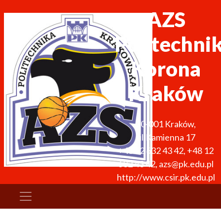
AZS
Politechni
Korona
Kraków
30-001
Kraków
,
ul.Kamienna 17
+48 12 632 43 42
,
+48 12
632 43 42
,
azs@pk.edu.pl
http://www.csir.pk.edu.pl