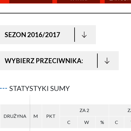
SEZON 2016/2017
WYBIERZ PRZECIWNIKA:
STATYSTYKI SUMY
ZA 2
ZA 2
Z
Z
DRUŻYNA
DRUŻYNA
M
M
PKT
PKT
C
C
W
W
%
%
C
C