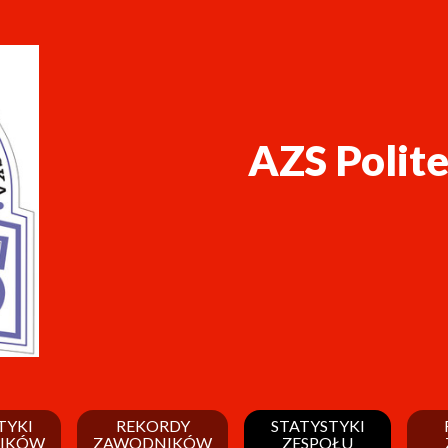
AZS Polit
TYKI
REKORDY
STATYSTYKI
IKÓW
ZAWODNIKÓW
ZESPOŁU