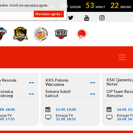
42
06
53
22
ookie. Jeżeli nie wyrażasz zgody
OWROCŁAW
Wyrażam zgodę »
--
--
KSK Qemetic
 Resovia
KKS Polonia
Noteć
w
Warszawa
Inowrocław
--
--
Kotwica
Solvera Sokół
OPTeam Reso
łobrzeg
Łańcut
Rzeszów
09, 18:00
21.09, 19:00
26.09, 15
ocje TV
Emocje TV
Emocje T
09, 17:55
21.09, 18:55
26.09, 14