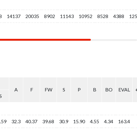
8
8
14137
14137
20035
20035
8902
8902
11143
11143
10952
10952
8528
8528
4388
4388
12
12
A
A
F
F
FW
FW
S
S
P
P
B
B
BO
BO
EVAL
EVAL
S
S
.59
.59
32.3
32.3
40.37
40.37
39.68
39.68
30.9
30.9
15.90
15.90
4.55
4.55
4.34
4.34
163.4
163.4