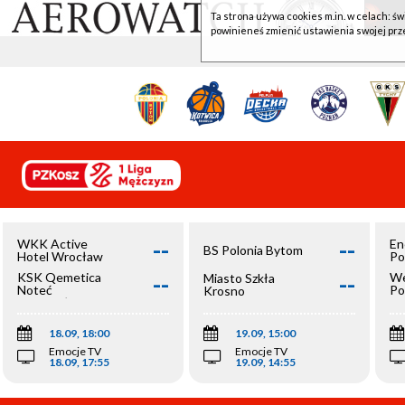
Ta strona używa cookies m.in. w celach: św
powinieneś zmienić ustawienia swojej prz
--
--
WKK Active
En
BS Polonia Bytom
Hotel Wrocław
Po
--
--
KSK Qemetica
We
Miasto Szkła
Noteć
Po
Krosno
Inowrocław
Op
18.09, 18:00
19.09, 15:00
Emocje TV
Emocje TV
18.09, 17:55
19.09, 14:55