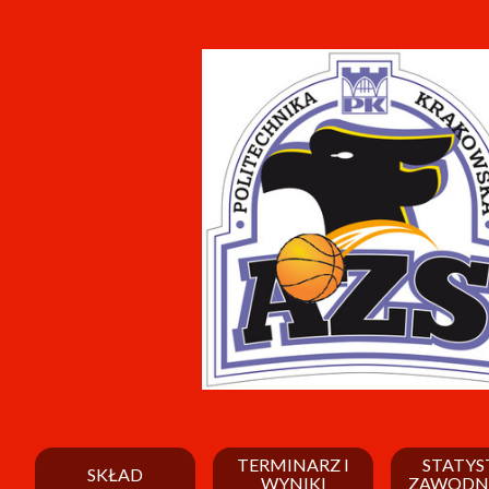
TERMINARZ I
STATYS
SKŁAD
WYNIKI
ZAWODN