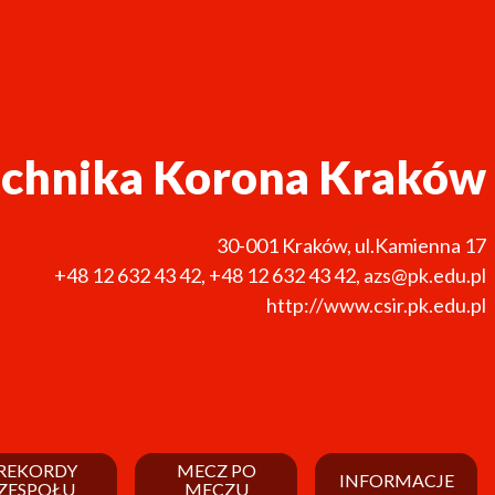
echnika Korona Kraków
30-001
Kraków
,
ul.Kamienna 17
+48 12 632 43 42
,
+48 12 632 43 42
,
azs@pk.edu.pl
http://www.csir.pk.edu.pl
REKORDY
MECZ PO
INFORMACJE
ZESPOŁU
MECZU