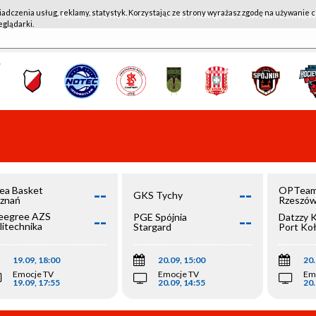
iadczenia usług, reklamy, statystyk. Korzystając ze strony wyrażasz zgodę na używanie c
WKK ACTIVE HOTEL WROCŁAW - KSK QEMETICA NOTEĆ IN
eglądarki.
--
--
ea Basket
OPTeam
GKS Tychy
znań
Rzeszó
--
--
egree AZS
PGE Spójnia
Datzzy 
litechnika
Stargard
Port Ko
olska
19.09, 18:00
20.09, 15:00
20.
Emocje TV
Emocje TV
Em
19.09, 17:55
20.09, 14:55
20.