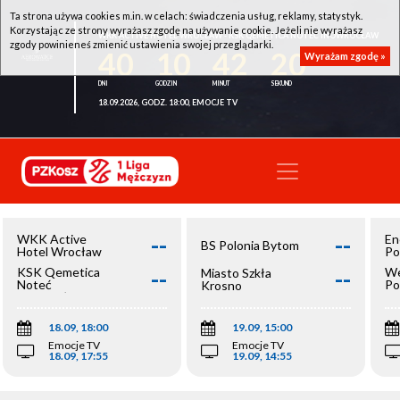
Ta strona używa cookies m.in. w celach: świadczenia usług, reklamy, statystyk.
Korzystając ze strony wyrażasz zgodę na używanie cookie. Jeżeli nie wyrażasz
WKK ACTIVE HOTEL WROCŁAW - KSK QEMETICA NOTEĆ INOWROCŁAW
zgody powinieneś zmienić ustawienia swojej przeglądarki.
40
10
42
20
Wyrażam zgodę »
18.09.2026, GODZ. 18:00, EMOCJE TV
--
--
WKK Active
En
BS Polonia Bytom
Hotel Wrocław
Po
--
--
KSK Qemetica
We
Miasto Szkła
Noteć
Po
Krosno
Inowrocław
Op
18.09, 18:00
19.09, 15:00
Emocje TV
Emocje TV
18.09, 17:55
19.09, 14:55