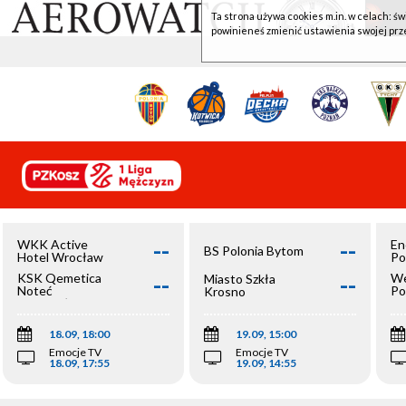
Ta strona używa cookies m.in. w celach: św
powinieneś zmienić ustawienia swojej prz
--
--
WKK Active
En
BS Polonia Bytom
Hotel Wrocław
Po
--
--
KSK Qemetica
We
Miasto Szkła
Noteć
Po
Krosno
Inowrocław
Op
18.09, 18:00
19.09, 15:00
Emocje TV
Emocje TV
18.09, 17:55
19.09, 14:55