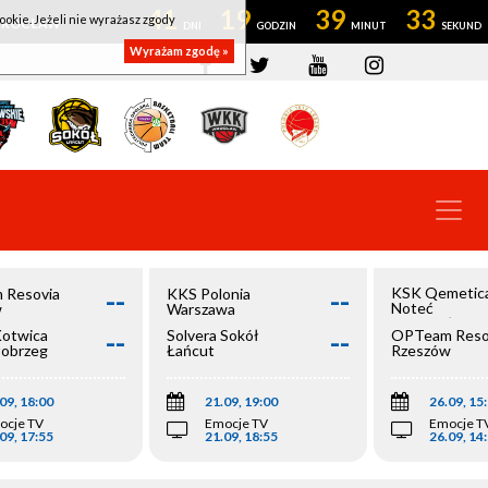
41
19
39
33
ookie. Jeżeli nie wyrażasz zgody
OWROCŁAW
Wyrażam zgodę »
--
--
KSK Qemetic
 Resovia
KKS Polonia
Noteć
w
Warszawa
Inowrocław
--
--
Kotwica
Solvera Sokół
OPTeam Reso
łobrzeg
Łańcut
Rzeszów
09, 18:00
21.09, 19:00
26.09, 15
ocje TV
Emocje TV
Emocje T
09, 17:55
21.09, 18:55
26.09, 14