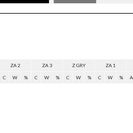
ZA 2
ZA 3
Z GRY
ZA 1
C
W
%
C
W
%
C
W
%
C
W
%
A