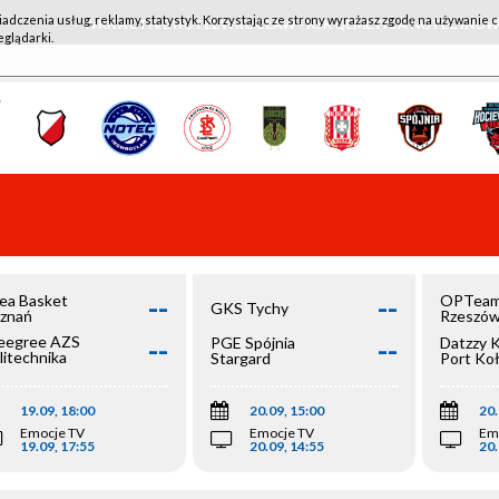
iadczenia usług, reklamy, statystyk. Korzystając ze strony wyrażasz zgodę na używanie c
WKK ACTIVE HOTEL WROCŁAW - KSK QEMETICA NOTEĆ IN
eglądarki.
--
--
ea Basket
OPTeam
GKS Tychy
znań
Rzeszó
--
--
egree AZS
PGE Spójnia
Datzzy 
litechnika
Stargard
Port Ko
olska
19.09, 18:00
20.09, 15:00
20.
Emocje TV
Emocje TV
Em
19.09, 17:55
20.09, 14:55
20.