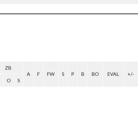
ZB
A
F
FW
S
P
B
BO
EVAL
+/-
O
S