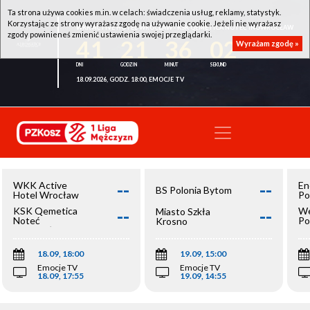
Ta strona używa cookies m.in. w celach: świadczenia usług, reklamy, statystyk.
Korzystając ze strony wyrażasz zgodę na używanie cookie. Jeżeli nie wyrażasz
WKK ACTIVE HOTEL WROCŁAW - KSK QEMETICA NOTEĆ INOWROCŁAW
zgody powinieneś zmienić ustawienia swojej przeglądarki.
41
21
36
02
Wyrażam zgodę »
18.09.2026, GODZ. 18:00, EMOCJE TV
--
--
WKK Active
En
BS Polonia Bytom
Hotel Wrocław
Po
--
--
KSK Qemetica
We
Miasto Szkła
Noteć
Po
Krosno
Inowrocław
Op
18.09, 18:00
19.09, 15:00
Emocje TV
Emocje TV
18.09, 17:55
19.09, 14:55