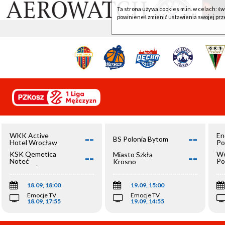
Ta strona używa cookies m.in. w celach: św
powinieneś zmienić ustawienia swojej prz
--
--
WKK Active
En
BS Polonia Bytom
Hotel Wrocław
Po
--
--
KSK Qemetica
We
Miasto Szkła
Noteć
Po
Krosno
Inowrocław
Op
18.09, 18:00
19.09, 15:00
Emocje TV
Emocje TV
18.09, 17:55
19.09, 14:55