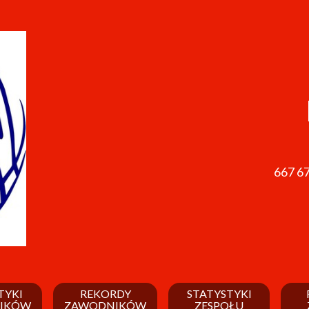
667 6
TYKI
REKORDY
STATYSTYKI
IKÓW
ZAWODNIKÓW
ZESPOŁU