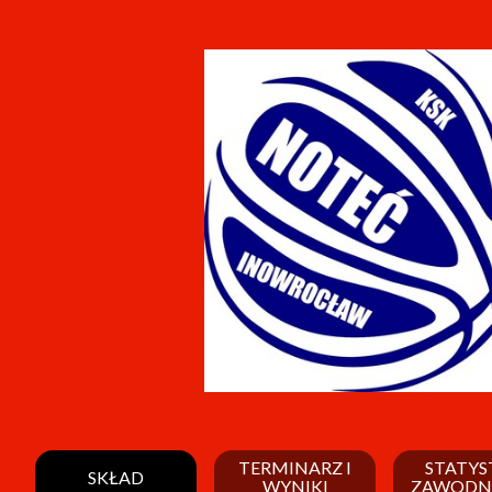
TERMINARZ I
STATYS
SKŁAD
WYNIKI
ZAWODN