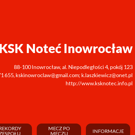
KSK Noteć Inowrocław
88-100
Inowrocław
,
al. Niepodległości 4, pokój 123
71 655
,
kskinowroclaw@gmail.com; k.laszkiewicz@onet.pl
http://www.ksknotec.info.pl
REKORDY
MECZ PO
INFORMACJE
ZESPOŁU
MECZU