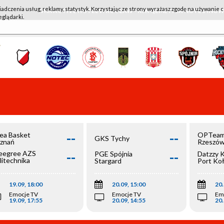
iadczenia usług, reklamy, statystyk. Korzystając ze strony wyrażasz zgodę na używanie c
WKK ACTIVE HOTEL WROCŁAW - KSK QEMETICA NOTEĆ IN
eglądarki.
--
--
ea Basket
OPTeam
GKS Tychy
znań
Rzeszó
--
--
egree AZS
PGE Spójnia
Datzzy 
litechnika
Stargard
Port Ko
olska
19.09, 18:00
20.09, 15:00
20.
Emocje TV
Emocje TV
Em
19.09, 17:55
20.09, 14:55
20.