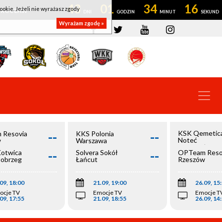
43
01
34
16
ookie. Jeżeli nie wyrażasz zgody
OWROCŁAW
Wyrażam zgodę »
--
--
KSK Qemetic
 Resovia
KKS Polonia
Noteć
w
Warszawa
Inowrocław
--
--
Kotwica
Solvera Sokół
OPTeam Reso
łobrzeg
Łańcut
Rzeszów
09, 18:00
21.09, 19:00
26.09, 15
ocje TV
Emocje TV
Emocje T
09, 17:55
21.09, 18:55
26.09, 14