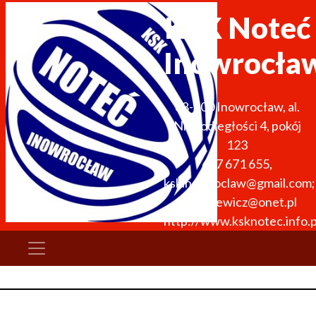
KSK Noteć
Inowrocła
88-100
Inowrocław
,
al.
Niepodległości 4, pokój
123
667 671 655
,
kskinowroclaw@gmail.com;
k.laszkiewicz@onet.pl
http://www.ksknotec.info.p