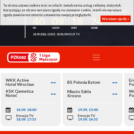
Ta strona używa cookies m.in. w celach: świadczenia usług, reklamy, statystyk.
Korzystając ze strony wyrażasz zgodę na używanie cookie. Jeżeli nie wyrażasz
WKK ACTIVE HOTEL WROCŁAW - KSK QEMETICA NOTEĆ INOWROCŁAW
zgody powinieneś zmienić ustawienia swojej przeglądarki.
40
09
18
24
Wyrażam zgodę »
18.09.2026, GODZ. 18:00, EMOCJE TV
--
--
WKK Active
En
BS Polonia Bytom
Hotel Wrocław
Po
--
--
KSK Qemetica
We
Miasto Szkła
Noteć
Po
Krosno
Inowrocław
Op
18.09, 18:00
19.09, 15:00
Emocje TV
Emocje TV
18.09, 17:55
19.09, 14:55