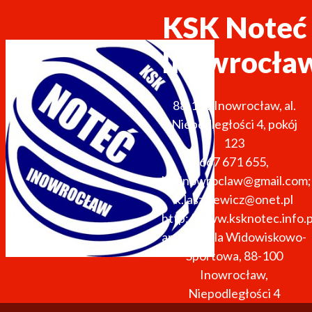
KSK Noteć
Inowrocła
88-100
Inowrocław
,
al.
Niepodległości 4, pokój
123
667 671 655
,
kskinowroclaw@gmail.com;
k.laszkiewicz@onet.pl
http://www.ksknotec.info.p
arena: Hala Widowiskowo-
Sportowa, 88-100
Inowrocław,
Niepodległości 4