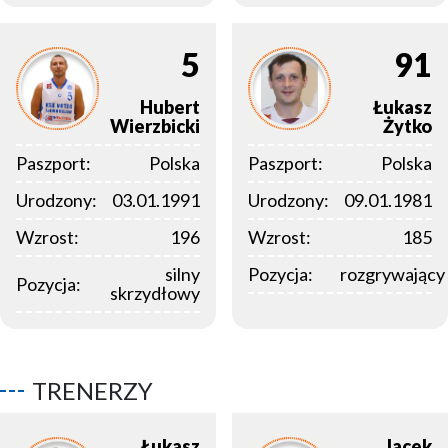
5
91
Hubert
Łukasz
Wierzbicki
Żytko
Paszport:
Polska
Paszport:
Polska
Urodzony:
03.01.1991
Urodzony:
09.01.1981
Wzrost:
196
Wzrost:
185
silny
Pozycja:
rozgrywający
Pozycja:
skrzydłowy
TRENERZY
Łukasz
Jacek