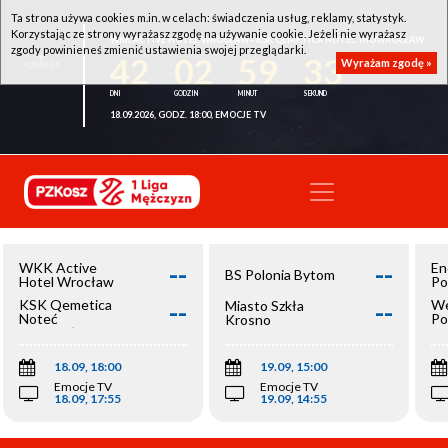
Ta strona używa cookies m.in. w celach: świadczenia usług, reklamy, statystyk.
Korzystając ze strony wyrażasz zgodę na używanie cookie. Jeżeli nie wyrażasz
WKK ACTIVE HOTEL WROCŁAW - KSK QEMETICA NOTEĆ INOWROCŁAW
zgody powinieneś zmienić ustawienia swojej przeglądarki.
42
02
59
33
Wyrażam zgodę »
18.09.2026, GODZ. 18:00, EMOCJE TV
--
--
WKK Active
En
BS Polonia Bytom
Hotel Wrocław
Po
--
--
KSK Qemetica
We
Miasto Szkła
Noteć
Po
Krosno
Inowrocław
Op
18.09, 18:00
19.09, 15:00
Emocje TV
Emocje TV
18.09, 17:55
19.09, 14:55