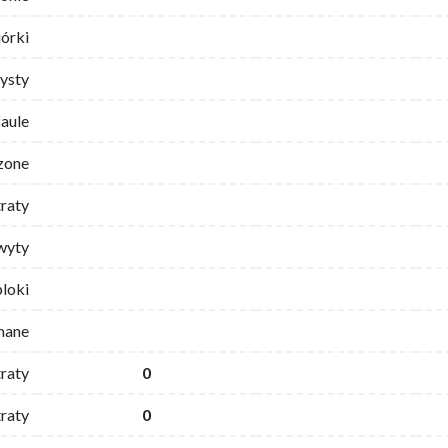
iórki
ysty
faule
zone
traty
wyty
bloki
mane
traty
0
raty
0