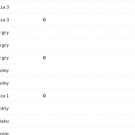
za 3
za 3
0
z gry
 gry
z gry
0
wolny
olny
za 1
0
nkty
ataku
ronie