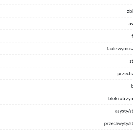
zb
as
faule wymus
s
przech
bloki otrzy
asysty/s
przechwyty/st