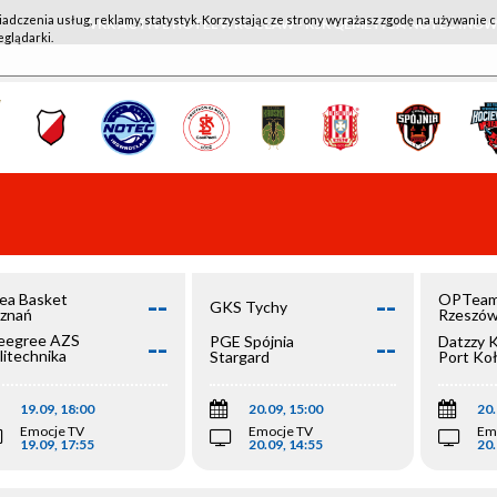
iadczenia usług, reklamy, statystyk. Korzystając ze strony wyrażasz zgodę na używanie c
WKK ACTIVE HOTEL WROCŁAW - KSK QEMETICA NOTEĆ IN
eglądarki.
--
--
ea Basket
OPTeam
GKS Tychy
znań
Rzeszó
--
--
egree AZS
PGE Spójnia
Datzzy 
litechnika
Stargard
Port Ko
olska
19.09, 18:00
20.09, 15:00
20.
Emocje TV
Emocje TV
Em
19.09, 17:55
20.09, 14:55
20.