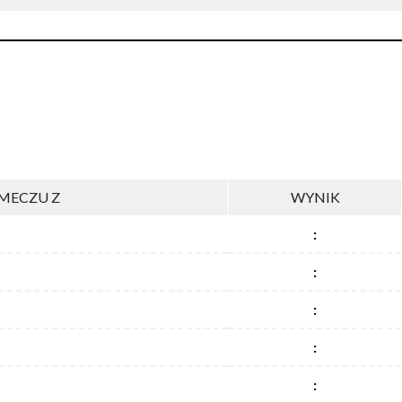
MECZU Z
WYNIK
:
:
:
:
: