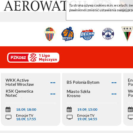
Ta strona używa cookies m.in. w celach: św
powinieneś zmienić ustawienia swojej prz
--
--
WKK Active
En
BS Polonia Bytom
Hotel Wrocław
Po
--
--
KSK Qemetica
We
Miasto Szkła
Noteć
Po
Krosno
Inowrocław
Op
18.09, 18:00
19.09, 15:00
Emocje TV
Emocje TV
18.09, 17:55
19.09, 14:55