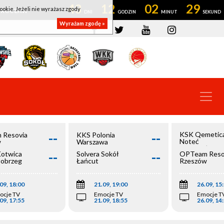
43
12
02
28
ookie. Jeżeli nie wyrażasz zgody
OWROCŁAW
Wyrażam zgodę »
--
--
KSK Qemetic
 Resovia
KKS Polonia
Noteć
w
Warszawa
Inowrocław
--
--
Kotwica
Solvera Sokół
OPTeam Reso
łobrzeg
Łańcut
Rzeszów
09, 18:00
21.09, 19:00
26.09, 15
ocje TV
Emocje TV
Emocje T
09, 17:55
21.09, 18:55
26.09, 14