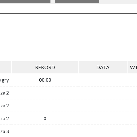
REKORD
DATA
W 
s gry
00:00
 za 2
za 2
za 2
0
 za 3