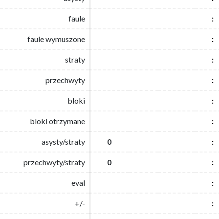
faule
faule
:
:
faule wymuszone
faule wymuszone
:
:
straty
straty
:
:
przechwyty
przechwyty
:
:
bloki
bloki
:
:
bloki otrzymane
bloki otrzymane
:
:
asysty/straty
asysty/straty
0
0
:
:
przechwyty/straty
przechwyty/straty
0
0
:
:
eval
eval
:
:
+/-
+/-
:
: