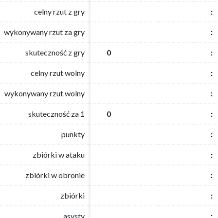
celny rzut z gry
celny rzut z gry
:
:
wykonywany rzut za gry
wykonywany rzut za gry
:
:
skuteczność z gry
skuteczność z gry
0
0
:
:
celny rzut wolny
celny rzut wolny
:
:
wykonywany rzut wolny
wykonywany rzut wolny
:
:
skuteczność za 1
skuteczność za 1
0
0
:
:
punkty
punkty
:
:
zbiórki w ataku
zbiórki w ataku
:
:
zbiórki w obronie
zbiórki w obronie
:
:
zbiórki
zbiórki
:
:
asysty
asysty
:
: