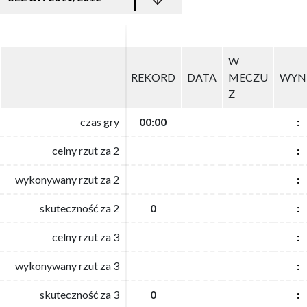
W
W
REKORD
REKORD
DATA
DATA
MECZU
MECZU
WYN
WYN
Z
Z
czas gry
czas gry
00:00
00:00
:
:
celny rzut za 2
celny rzut za 2
:
:
wykonywany rzut za 2
wykonywany rzut za 2
:
:
skuteczność za 2
skuteczność za 2
0
0
:
:
celny rzut za 3
celny rzut za 3
:
:
wykonywany rzut za 3
wykonywany rzut za 3
:
:
skuteczność za 3
skuteczność za 3
0
0
:
: