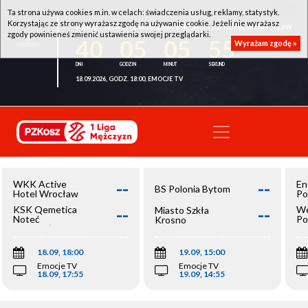
Ta strona używa cookies m.in. w celach: świadczenia usług, reklamy, statystyk.
Korzystając ze strony wyrażasz zgodę na używanie cookie. Jeżeli nie wyrażasz
WKK ACTIVE HOTEL WROCŁAW - KSK QEMETICA NOTEĆ INOWROCŁAW
zgody powinieneś zmienić ustawienia swojej przeglądarki.
40
05
05
55
Wyrażam zgodę »
18.09.2026, GODZ. 18:00, EMOCJE TV
--
--
WKK Active
En
BS Polonia Bytom
Hotel Wrocław
Po
--
--
KSK Qemetica
We
Miasto Szkła
Noteć
Po
Krosno
Inowrocław
Op
18.09, 18:00
19.09, 15:00
Emocje TV
Emocje TV
18.09, 17:55
19.09, 14:55