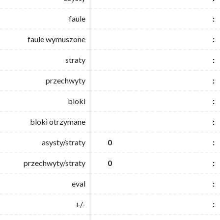
faule
faule
:
:
faule wymuszone
faule wymuszone
:
:
straty
straty
:
:
przechwyty
przechwyty
:
:
bloki
bloki
:
:
bloki otrzymane
bloki otrzymane
:
:
asysty/straty
asysty/straty
0
0
:
:
przechwyty/straty
przechwyty/straty
0
0
:
:
eval
eval
:
:
+/-
+/-
:
: