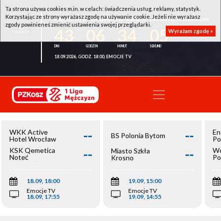
Ta strona używa cookies m.in. w celach: świadczenia usług, reklamy, statystyk.
Korzystając ze strony wyrażasz zgodę na używanie cookie. Jeżeli nie wyrażasz
WKK ACTIVE HOTEL WROCŁAW - KSK QEMETICA NOTEĆ INOWROCŁAW
zgody powinieneś zmienić ustawienia swojej przeglądarki.
43
06
34
05
Wyrażam zgodę »
18.09.2026, GODZ. 18:00, EMOCJE TV
--
--
WKK Active
En
BS Polonia Bytom
Hotel Wrocław
Po
--
--
KSK Qemetica
We
Miasto Szkła
Noteć
Po
Krosno
Inowrocław
Op
18.09, 18:00
19.09, 15:00
Emocje TV
Emocje TV
18.09, 17:55
19.09, 14:55