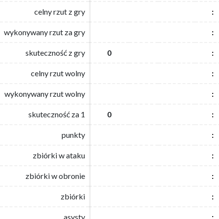
celny rzut z gry
celny rzut z gry
:
:
wykonywany rzut za gry
wykonywany rzut za gry
:
:
skuteczność z gry
skuteczność z gry
0
0
:
:
celny rzut wolny
celny rzut wolny
:
:
wykonywany rzut wolny
wykonywany rzut wolny
:
:
skuteczność za 1
skuteczność za 1
0
0
:
:
punkty
punkty
:
:
zbiórki w ataku
zbiórki w ataku
:
:
zbiórki w obronie
zbiórki w obronie
:
:
zbiórki
zbiórki
:
:
asysty
asysty
:
: