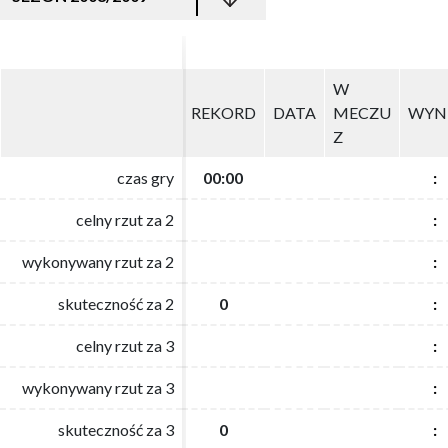
W
W
REKORD
REKORD
DATA
DATA
MECZU
MECZU
WYN
WYN
Z
Z
czas gry
czas gry
00:00
00:00
:
:
celny rzut za 2
celny rzut za 2
:
:
wykonywany rzut za 2
wykonywany rzut za 2
:
:
skuteczność za 2
skuteczność za 2
0
0
:
:
celny rzut za 3
celny rzut za 3
:
:
wykonywany rzut za 3
wykonywany rzut za 3
:
:
skuteczność za 3
skuteczność za 3
0
0
:
: