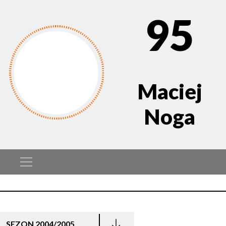
95
Maciej
Noga
SEZON 2004/2005