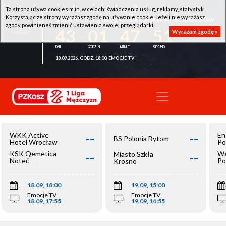
Ta strona używa cookies m.in. w celach: świadczenia usług, reklamy, statystyk.
Korzystając ze strony wyrażasz zgodę na używanie cookie. Jeżeli nie wyrażasz
WKK ACTIVE HOTEL WROCŁAW - KSK QEMETICA NOTEĆ INOWROCŁAW
zgody powinieneś zmienić ustawienia swojej przeglądarki.
43
01
47
51
Wyrażam zgodę »
18.09.2026, GODZ. 18:00, EMOCJE TV
--
--
WKK Active
En
BS Polonia Bytom
Hotel Wrocław
Po
--
--
KSK Qemetica
We
Miasto Szkła
Noteć
Po
Krosno
Inowrocław
Op
18.09, 18:00
19.09, 15:00
Emocje TV
Emocje TV
18.09, 17:55
19.09, 14:55