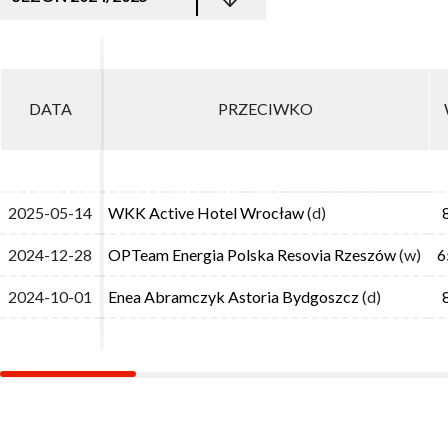
DATA
DATA
PRZECIWKO
PRZECIWKO
2025-05-14
2025-05-14
WKK Active Hotel Wrocław
WKK Active Hotel Wrocław
(d)
(d)
2024-12-28
2024-12-28
OPTeam Energia Polska Resovia Rzeszów
OPTeam Energia Polska Resovia Rzeszów
(w)
(w)
6
6
2024-10-01
2024-10-01
Enea Abramczyk Astoria Bydgoszcz
Enea Abramczyk Astoria Bydgoszcz
(d)
(d)