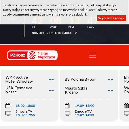
Ta strona używa cookies m.in. w celach: świadczenia usług, reklamy, statystyk.
Korzystając ze strony wyrażasz zgodę na używanie cookie. Jeżeli nie wyrażasz
WKK ACTIVE HOTEL WROCŁAW - KSK QEMETICA NOTEĆ INOWROCŁAW
zgody powinieneś zmienić ustawienia swojej przeglądarki.
42
08
13
47
Wyrażam zgodę »
18.09.2026, GODZ. 18:00, EMOCJE TV
--
--
WKK Active
En
BS Polonia Bytom
Hotel Wrocław
Po
--
--
KSK Qemetica
We
Miasto Szkła
Noteć
Po
Krosno
Inowrocław
Op
18.09, 18:00
19.09, 15:00
Emocje TV
Emocje TV
18.09, 17:55
19.09, 14:55