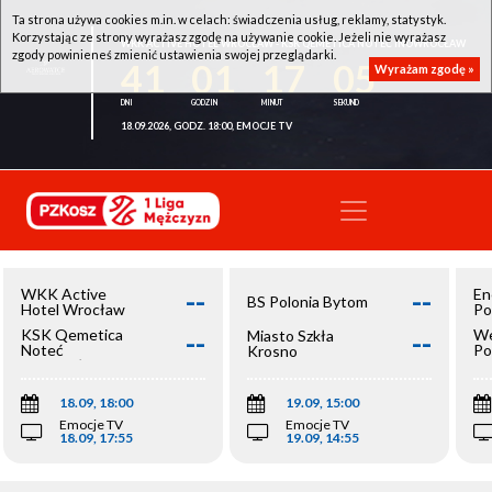
Ta strona używa cookies m.in. w celach: świadczenia usług, reklamy, statystyk.
Korzystając ze strony wyrażasz zgodę na używanie cookie. Jeżeli nie wyrażasz
WKK ACTIVE HOTEL WROCŁAW - KSK QEMETICA NOTEĆ INOWROCŁAW
zgody powinieneś zmienić ustawienia swojej przeglądarki.
41
01
17
04
Wyrażam zgodę »
18.09.2026, GODZ. 18:00, EMOCJE TV
--
--
WKK Active
En
BS Polonia Bytom
Hotel Wrocław
Po
--
--
KSK Qemetica
We
Miasto Szkła
Noteć
Po
Krosno
Inowrocław
Op
18.09, 18:00
19.09, 15:00
Emocje TV
Emocje TV
18.09, 17:55
19.09, 14:55