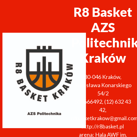
R8 Basket
AZS
Politechni
Kraków
30-046
Kraków
,
Stanisława Konarskiego
54/2
533666492
,
(12) 632 43
42
,
r8basketkrakow@gmail.co
http://r8basket.pl
arena: Hala AWF im.