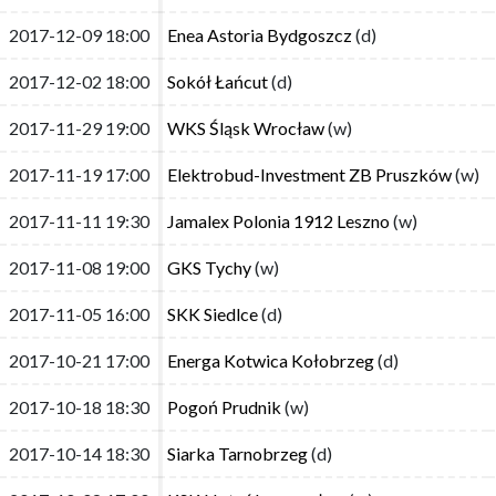
2017-12-09 18:00
2017-12-09 18:00
Enea Astoria Bydgoszcz
Enea Astoria Bydgoszcz
(d)
(d)
2017-12-02 18:00
2017-12-02 18:00
Sokół Łańcut
Sokół Łańcut
(d)
(d)
2017-11-29 19:00
2017-11-29 19:00
WKS Śląsk Wrocław
WKS Śląsk Wrocław
(w)
(w)
2017-11-19 17:00
2017-11-19 17:00
Elektrobud-Investment ZB Pruszków
Elektrobud-Investment ZB Pruszków
(w)
(w)
2017-11-11 19:30
2017-11-11 19:30
Jamalex Polonia 1912 Leszno
Jamalex Polonia 1912 Leszno
(w)
(w)
2017-11-08 19:00
2017-11-08 19:00
GKS Tychy
GKS Tychy
(w)
(w)
2017-11-05 16:00
2017-11-05 16:00
SKK Siedlce
SKK Siedlce
(d)
(d)
2017-10-21 17:00
2017-10-21 17:00
Energa Kotwica Kołobrzeg
Energa Kotwica Kołobrzeg
(d)
(d)
2017-10-18 18:30
2017-10-18 18:30
Pogoń Prudnik
Pogoń Prudnik
(w)
(w)
2017-10-14 18:30
2017-10-14 18:30
Siarka Tarnobrzeg
Siarka Tarnobrzeg
(d)
(d)