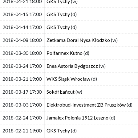
2018-04-21 18:00
2018-04-21 18:00
GKS Tychy
GKS Tychy
(w)
(w)
2018-04-15 17:00
2018-04-15 17:00
GKS Tychy
GKS Tychy
(d)
(d)
2018-04-14 17:00
2018-04-14 17:00
GKS Tychy
GKS Tychy
(d)
(d)
2018-04-08 18:00
2018-04-08 18:00
Zetkama Doral Nysa Kłodzko
Zetkama Doral Nysa Kłodzko
(w)
(w)
2018-03-30 18:00
2018-03-30 18:00
Polfarmex Kutno
Polfarmex Kutno
(d)
(d)
2018-03-24 17:00
2018-03-24 17:00
Enea Astoria Bydgoszcz
Enea Astoria Bydgoszcz
(w)
(w)
2018-03-21 19:00
2018-03-21 19:00
WKS Śląsk Wrocław
WKS Śląsk Wrocław
(d)
(d)
2018-03-17 17:30
2018-03-17 17:30
Sokół Łańcut
Sokół Łańcut
(w)
(w)
2018-03-03 17:00
2018-03-03 17:00
Elektrobud-Investment ZB Pruszków
Elektrobud-Investment ZB Pruszków
(d)
(d)
2018-02-24 17:00
2018-02-24 17:00
Jamalex Polonia 1912 Leszno
Jamalex Polonia 1912 Leszno
(d)
(d)
2018-02-21 19:00
2018-02-21 19:00
GKS Tychy
GKS Tychy
(d)
(d)