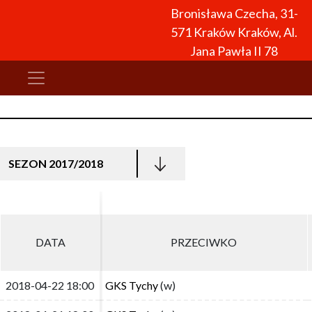
Bronisława Czecha, 31-
571 Kraków Kraków, Al.
Jana Pawła II 78
SEZON 2017/2018
DATA
DATA
PRZECIWKO
PRZECIWKO
2018-04-22 18:00
2018-04-22 18:00
GKS Tychy
GKS Tychy
(w)
(w)