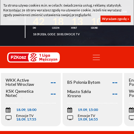
Ta strona używa cookies m.in. w celach: świadczenia usług, reklamy, statystyk.
Korzystając ze strony wyrażasz zgodę na używanie cookie. Jeżeli nie wyrażasz
WKK ACTIVE HOTEL WROCŁAW - KSK QEMETICA NOTEĆ INOWROCŁAW
zgody powinieneś zmienić ustawienia swojej przeglądarki.
42
18
13
10
Wyrażam zgodę »
18.09.2026, GODZ. 18:00, EMOCJE TV
--
--
WKK Active
En
BS Polonia Bytom
Hotel Wrocław
Po
--
--
KSK Qemetica
We
Miasto Szkła
Noteć
Po
Krosno
Inowrocław
Op
18.09, 18:00
19.09, 15:00
Emocje TV
Emocje TV
18.09, 17:55
19.09, 14:55