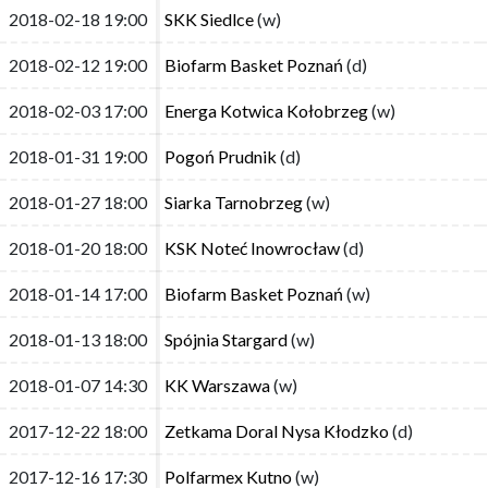
2018-02-18 19:00
2018-02-18 19:00
SKK Siedlce
SKK Siedlce
(w)
(w)
2018-02-12 19:00
2018-02-12 19:00
Biofarm Basket Poznań
Biofarm Basket Poznań
(d)
(d)
2018-02-03 17:00
2018-02-03 17:00
Energa Kotwica Kołobrzeg
Energa Kotwica Kołobrzeg
(w)
(w)
2018-01-31 19:00
2018-01-31 19:00
Pogoń Prudnik
Pogoń Prudnik
(d)
(d)
2018-01-27 18:00
2018-01-27 18:00
Siarka Tarnobrzeg
Siarka Tarnobrzeg
(w)
(w)
2018-01-20 18:00
2018-01-20 18:00
KSK Noteć Inowrocław
KSK Noteć Inowrocław
(d)
(d)
2018-01-14 17:00
2018-01-14 17:00
Biofarm Basket Poznań
Biofarm Basket Poznań
(w)
(w)
2018-01-13 18:00
2018-01-13 18:00
Spójnia Stargard
Spójnia Stargard
(w)
(w)
2018-01-07 14:30
2018-01-07 14:30
KK Warszawa
KK Warszawa
(w)
(w)
2017-12-22 18:00
2017-12-22 18:00
Zetkama Doral Nysa Kłodzko
Zetkama Doral Nysa Kłodzko
(d)
(d)
2017-12-16 17:30
2017-12-16 17:30
Polfarmex Kutno
Polfarmex Kutno
(w)
(w)