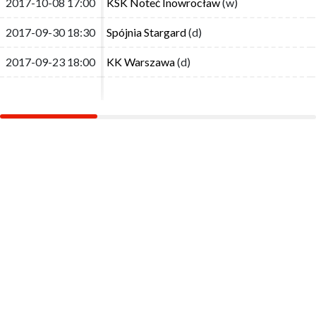
2017-10-08 17:00
2017-10-08 17:00
KSK Noteć Inowrocław
KSK Noteć Inowrocław
(w)
(w)
2017-09-30 18:30
2017-09-30 18:30
Spójnia Stargard
Spójnia Stargard
(d)
(d)
2017-09-23 18:00
2017-09-23 18:00
KK Warszawa
KK Warszawa
(d)
(d)